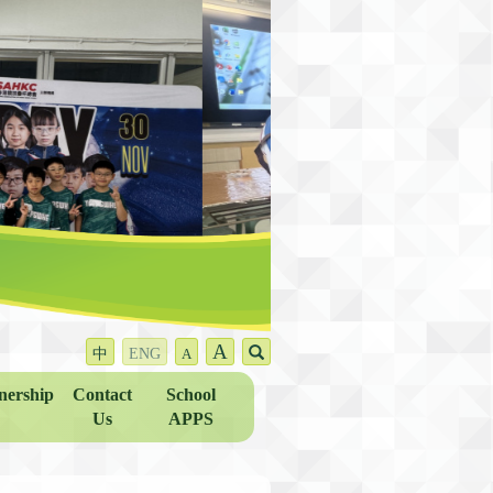
A
中
ENG
A
nership
Contact
School
Us
APPS