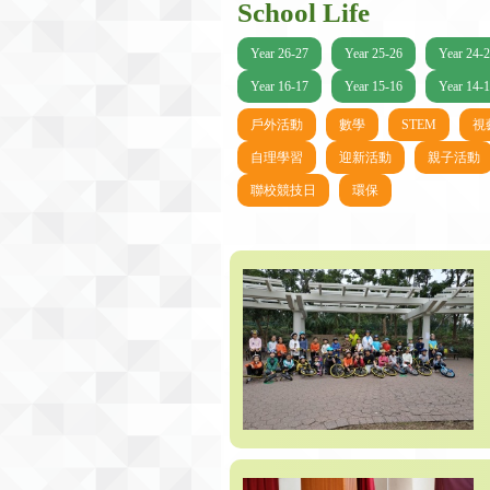
School Life
Year 26-27
Year 25-26
Year 24-
Year 16-17
Year 15-16
Year 14-
戶外活動
數學
STEM
視
自理學習
迎新活動
親子活動
聯校競技日
環保