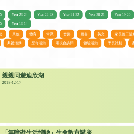
25
Year 23-24
Year 22-23
Year 21-22
Year 20-21
Year 19-20
15
Year 13-14
藝
其他
體育
常識
音樂
圖書
英文
家長義工活
典禮活動
歷奇活動
電視台訪問
體驗活動
學長計劃
親親同遊迪欣湖
2018-12-17
「無障礙生活體驗」生命教育講座