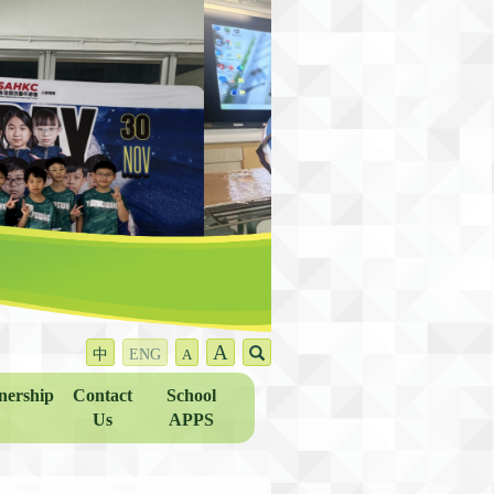
A
中
ENG
A
nership
Contact
School
Us
APPS