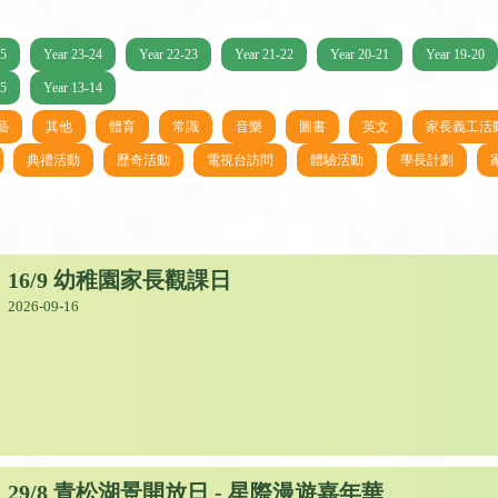
25
Year 23-24
Year 22-23
Year 21-22
Year 20-21
Year 19-20
15
Year 13-14
藝
其他
體育
常識
音樂
圖書
英文
家長義工活
典禮活動
歷奇活動
電視台訪問
體驗活動
學長計劃
16/9 幼稚園家長觀課日
2026-09-16
29/8 青松湖景開放日 - 星際漫遊嘉年華