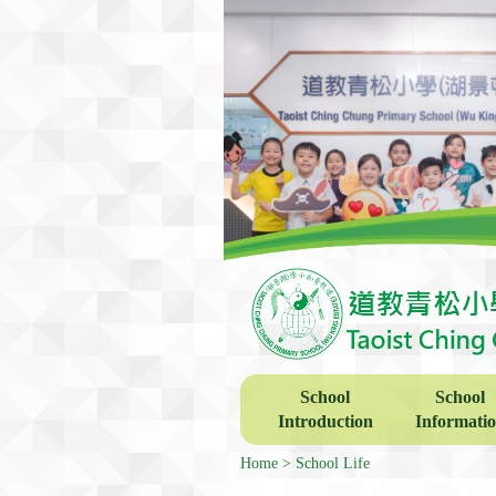
School
School
Introduction
Informati
Home
School Life