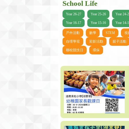
School Life
Year 26-27
Year 25-26
Year 24-
Year 16-17
Year 15-16
Year 14-
戶外活動
數學
STEM
視
自理學習
迎新活動
親子活動
聯校競技日
環保