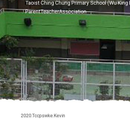
Taoist Ching Chung Primary School (Wu King 
ParentTeacherAssociation
2020.Tccpswke.Kevin