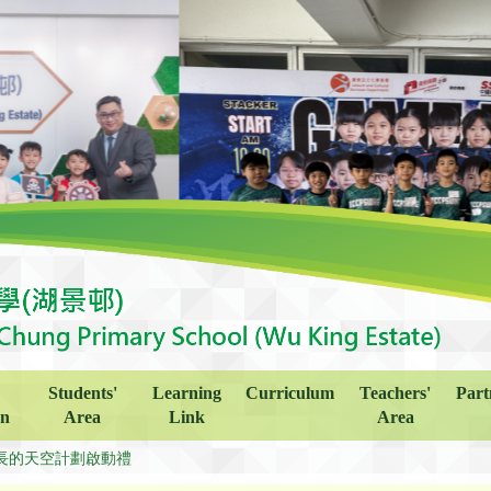
Students'
Learning
Curriculum
Teachers'
Part
on
Area
Link
Area
長的天空計劃啟動禮