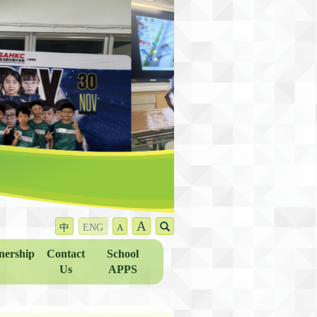
A
中
ENG
A
nership
Contact
School
Us
APPS