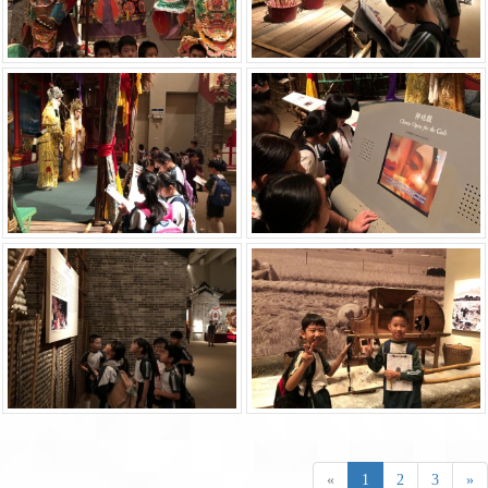
«
1
2
3
»