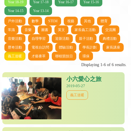
Year 18-19
Year 17-18
Year 16-17
Year 15-16
Year 14-15
Year 13-14
戶外活動
數學
STEM
視藝
其他
體育
常識
音樂
圖書
英文
家長義工活動
交流團
音樂活動
自理學習
迎新活動
親子活動
典禮活動
歷奇活動
電視台訪問
體驗活動
學長計劃
家長講座
義工送暖
才藝薈萃
聯校競技日
環保
Displaying 1-6 of 6 results.
小六愛心之旅
2019-05-27
義工送暖