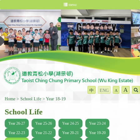
menu
A
中
ENG
A
Home
School Life
Year 18-19
School Life
Year 26-27
Year 25-26
Year 24-25
Year 23-24
Year 22-23
Year 21-22
Year 20-21
Year 19-20