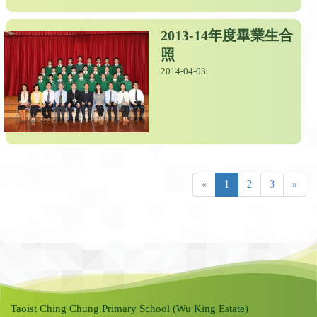
2013-14年度畢業生合
照
2014-04-03
«
1
2
3
»
Taoist Ching Chung Primary School (Wu King Estate)