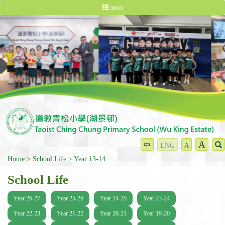
menu
A
中
ENG
A
Home
School Life
Year 13-14
School Life
Year 26-27
Year 25-26
Year 24-25
Year 23-24
Year 22-23
Year 21-22
Year 20-21
Year 19-20