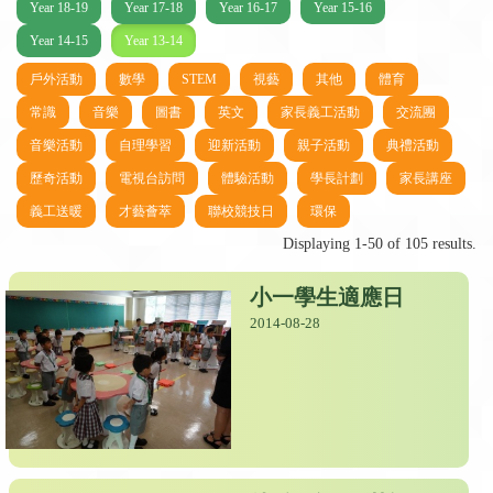
Year 18-19
Year 17-18
Year 16-17
Year 15-16
Year 14-15
Year 13-14
戶外活動
數學
STEM
視藝
其他
體育
常識
音樂
圖書
英文
家長義工活動
交流團
音樂活動
自理學習
迎新活動
親子活動
典禮活動
歷奇活動
電視台訪問
體驗活動
學長計劃
家長講座
義工送暖
才藝薈萃
聯校競技日
環保
Displaying 1-50 of 105 results.
小一學生適應日
2014-08-28