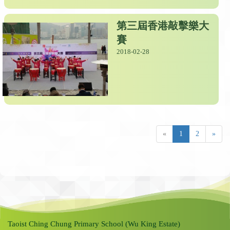
第三屆香港敲擊樂大
賽
2018-02-28
«
1
2
»
Taoist Ching Chung Primary School (Wu King Estate)