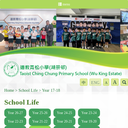
menu
A
中
ENG
A
Home
School Life
Year 17-18
School Life
Year 26-27
Year 25-26
Year 24-25
Year 23-24
Year 22-23
Year 21-22
Year 20-21
Year 19-20