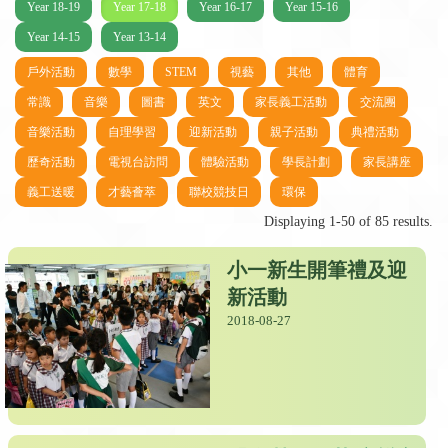
Year 18-19
Year 17-18
Year 16-17
Year 15-16
Year 14-15
Year 13-14
戶外活動
數學
STEM
視藝
其他
體育
常識
音樂
圖書
英文
家長義工活動
交流團
音樂活動
自理學習
迎新活動
親子活動
典禮活動
歷奇活動
電視台訪問
體驗活動
學長計劃
家長講座
義工送暖
才藝薈萃
聯校競技日
環保
Displaying 1-50 of 85 results.
小一新生開筆禮及迎
新活動
2018-08-27