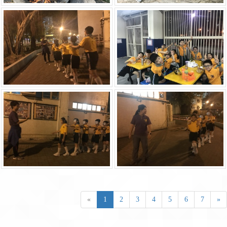
«
1
2
3
4
5
6
7
»