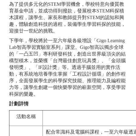
為了提供多元化的STEM學習機會，學校特意向優質教
育基金申請，並成功得到撥款，發展校本STEM科探積
木課程，讓學生、家長和教師提升對STEM的認知和興
趣，體驗創造科技的過程，裝備學生學習科探的技能，
迎接廿一世紀的挑戰。
下學年，學校將於一至六年級各級增設「Gigo Learning
Lab智高學習實驗室系列」課堂。Gigo智高以獨步全球
的「一凸五凹」專利研發科技，創造出世界級頂尖的結
構型積木，並榮獲「台灣最佳創意玩具獎」、「金頭腦
發明獎」、「IF設計獎」等。透過手腦並用的實作活
動，有系統地培養學生掌握「工程設計循環」的創作程
序，全面發展學生的科學探究技能、推理能力及編程能
力等，讓學生創建一個快樂學習的嶄新空間，享受學習
科探的樂趣。
計劃詳情
活動名稱
配合常識科及電腦科課程，一至六年級透