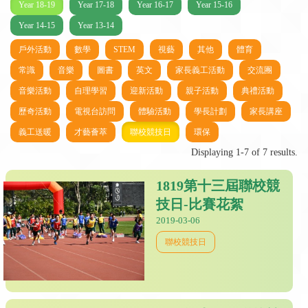
Year 18-19
Year 17-18
Year 16-17
Year 15-16
Year 14-15
Year 13-14
戶外活動
數學
STEM
視藝
其他
體育
常識
音樂
圖書
英文
家長義工活動
交流團
音樂活動
自理學習
迎新活動
親子活動
典禮活動
歷奇活動
電視台訪問
體驗活動
學長計劃
家長講座
義工送暖
才藝薈萃
聯校競技日
環保
Displaying 1-7 of 7 results.
1819第十三屆聯校競
技日-比賽花絮
2019-03-06
聯校競技日