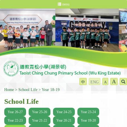
menu
A
中
ENG
A
Home
School Life
Year 18-19
School Life
Year 26-27
Year 25-26
Year 24-25
Year 23-24
Year 22-23
Year 21-22
Year 20-21
Year 19-20