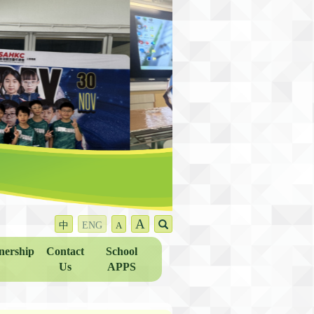
A
中
ENG
A
nership
Contact
School
Us
APPS