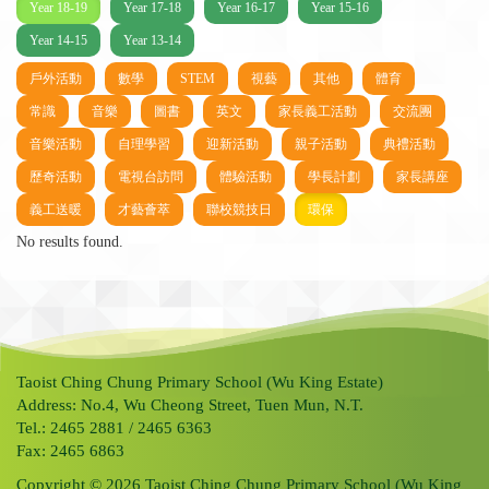
Year 18-19
Year 17-18
Year 16-17
Year 15-16
Year 14-15
Year 13-14
戶外活動
數學
STEM
視藝
其他
體育
常識
音樂
圖書
英文
家長義工活動
交流團
音樂活動
自理學習
迎新活動
親子活動
典禮活動
歷奇活動
電視台訪問
體驗活動
學長計劃
家長講座
義工送暖
才藝薈萃
聯校競技日
環保
No results found.
Taoist Ching Chung Primary School (Wu King Estate)
Address: No.4, Wu Cheong Street, Tuen Mun, N.T.
Tel.: 2465 2881 / 2465 6363
Fax: 2465 6863
Copyright © 2026 Taoist Ching Chung Primary School (Wu King