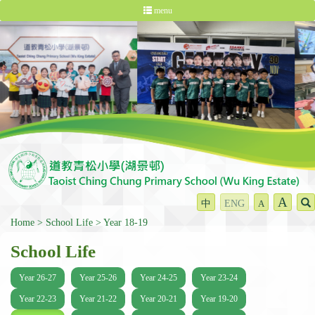
menu
A
中
ENG
A
Home
School Life
Year 18-19
School Life
Year 26-27
Year 25-26
Year 24-25
Year 23-24
Year 22-23
Year 21-22
Year 20-21
Year 19-20