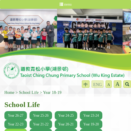
menu
A
中
ENG
A
Home
School Life
Year 18-19
School Life
Year 26-27
Year 25-26
Year 24-25
Year 23-24
Year 22-23
Year 21-22
Year 20-21
Year 19-20