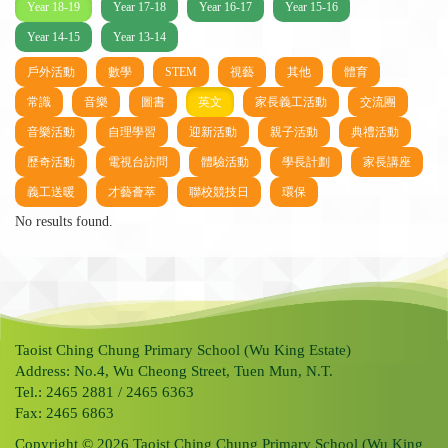
Year 18-19
Year 17-18
Year 16-17
Year 15-16
Year 14-15
Year 13-14
戶外活動
數學
STEM
視藝
其他
體育
常識
音樂
圖書
英文
家長義工活動
交流團
音樂活動
自理學習
迎新活動
親子活動
典禮活動
歷奇活動
電視台訪問
體驗活動
學長計劃
家長講座
義工送暖
才藝薈萃
聯校競技日
環保
No results found.
Taoist Ching Chung Primary School (Wu King Estate)
Address: No.4, Wu Cheong Street, Tuen Mun, N.T.
Tel.: 2465 2881 / 2465 6363
Fax: 2465 6863
Copyright © 2026 Taoist Ching Chung Primary School (Wu King