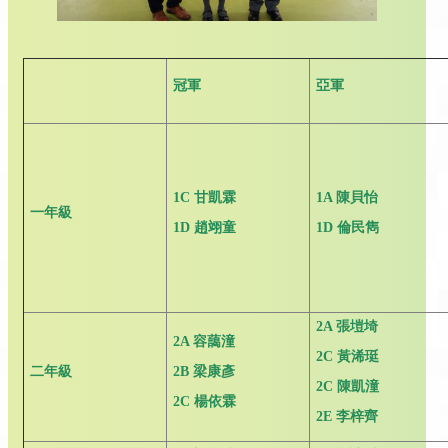
冠軍
亞軍
1C
甘凱霖
1A
陳貝怡
一年級
1D
趙翊童
1D
倫民雋
2A
張塏埼
2A
容藹潼
2C
黃浠珽
二年級
2B
梁康彥
2C
陳凱潼
2C
楊依霖
2E
李梓齊