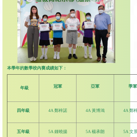
本學年的數學校內賽成績如下：
冠軍
亞軍
季軍
年級
四年級
4A 鄭梓諾
4A 黃博鴻
4A 鄭
五年級
5A 鍾曉揚
5A 楊承朗
5A 文