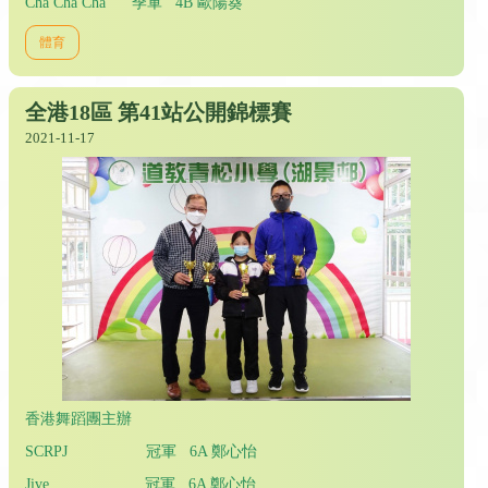
Cha Cha Cha 季軍 4B 歐陽葵
體育
全港18區 第41站公開錦標賽
2021-11-17
香港舞蹈團主辦
SCRPJ 冠軍 6A 鄭心怡
Jive 冠軍 6A 鄭心怡