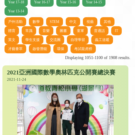
Year 17-18
Year 16-17
Year 15-16
Year 14-15
Year 13-14
戶外活動
數學
STEM
中文
視藝
其他
體育
常識
音樂
圖書
童軍
普通話
IT
英文
學生支援
交流團
自理學習
義工送暖
才藝薈萃
啟發潛能
環保
考試龍虎榜
Displaying 1051-1100 of 1908 results.
2021亞洲國際數學奧林匹克公開賽總決賽
2021-11-24