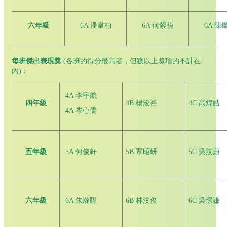
六年級
6A 潘韋柏
6A 何紫萌
6A 陳
每班傑出表現獎
(各班的得分最高者，但獲以上獎項的不計在
內)：
4A 李宇航
四年級
4B 楊浚裕
4C 高煒皓
4A 岑心僑
五年級
5A 何俊軒
5B 覃昭研
5C 吳汶蔚
六年級
6A 朱瀚陞
6B 林汶俊
6C 吳憬謙