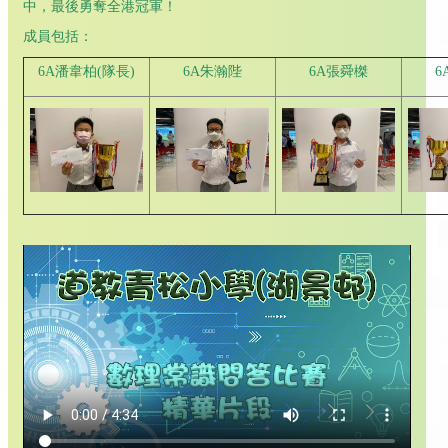
中，最後勇奪全港冠軍！
成員包括：
6A潘韋柏(隊長)
6A朱瀚陛
6A張舜榤
6