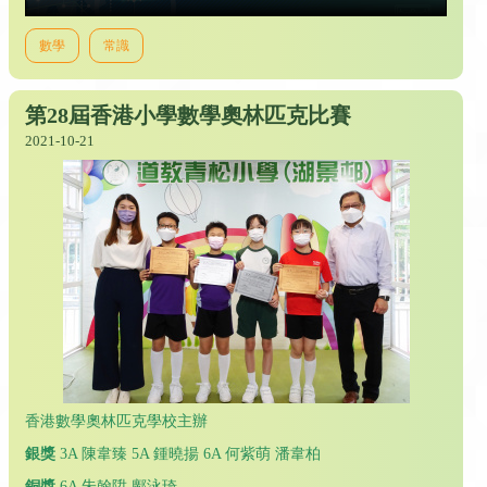
數學
常識
第28屆香港小學數學奧林匹克比賽
2021-10-21
香港數學奧林匹克學校主辦
銀獎
3A 陳韋臻 5A 鍾曉揚 6A 何紫萌 潘韋柏
銅獎
6A 朱翰陞 鄺泳琦