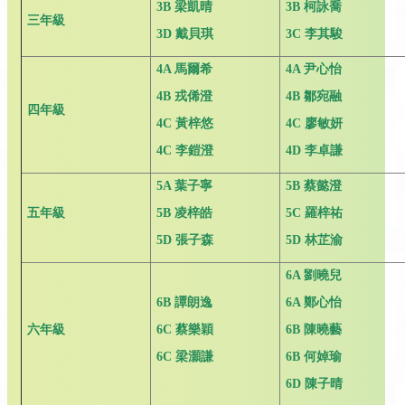
3B
梁凱晴
3B
柯詠喬
三年級
3D
戴貝琪
3C
李其駿
4A
馬爾希
4A
尹心怡
4B
戎俙澄
4B
鄒宛融
四年級
4C
黃梓悠
4C
廖敏妍
4C
李鎧澄
4D
李卓謙
5A
葉子寧
5B
蔡懿澄
五年級
5B
凌梓皓
5C
羅梓祐
5D
張子森
5D
林芷渝
6A
劉曉兒
6B
譚朗逸
6A
鄭心怡
六年級
6C
蔡樂穎
6B
陳曉藝
6C
梁灝謙
6B
何婥瑜
6D
陳子晴