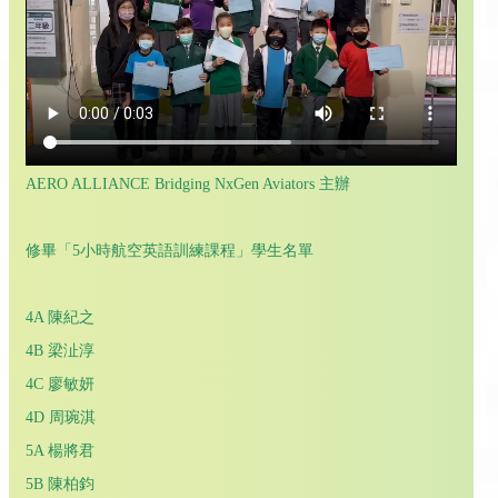
AERO ALLIANCE Bridging NxGen Aviators 主辦
修畢「5小時航空英語訓練課程」學生名單
4A 陳紀之
4B 梁沚淳
4C 廖敏妍
4D 周琬淇
5A 楊將君
5B 陳柏鈞