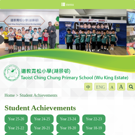
menu
A
中
ENG
A
Home
Student Achievements
Student Achievements
Year 25-26
Year 24-25
Year 23-24
Year 22-23
Year 21-22
Year 20-21
Year 19-20
Year 18-19