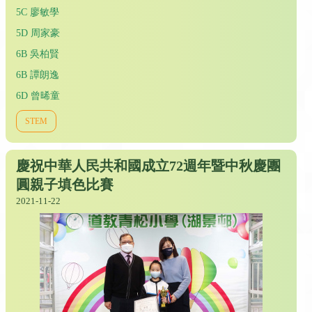
5C 廖敏學
5D 周家豪
6B 吳柏賢
6B 譚朗逸
6D 曾晞童
STEM
慶祝中華人民共和國成立72週年暨中秋慶團
圓親子填色比賽
2021-11-22