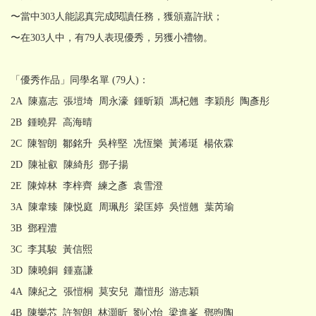
〜當中303人能認真完成閱讀任務，獲頒嘉許狀；
〜在303人中，有79人表現優秀，另獲小禮物。
「優秀作品」同學名單 (79人)：
2A 陳嘉志 張塏埼 周永濠 鍾昕穎 馮杞翹 李穎彤 陶彥彤
2B 鍾曉昇 高海晴
2C 陳智朗 鄒銘升 吳梓堅 冼恆樂 黃浠珽 楊依霖
2D 陳祉叡 陳綺彤 鄧子揚
2E 陳焯林 李梓齊 練之彥 袁雪澄
3A 陳韋臻 陳悦庭 周珮彤 梁匡婷 吳愷翹 葉芮瑜
3B 鄧程澧
3C 李其駿 黃信熙
3D 陳曉銅 鍾嘉謙
4A 陳紀之 張愷桐 莫安兒 蕭愷彤 游志穎
4B 陳樂芯 許智朗 林灝昕 劉心怡 梁進峯 鄧煦陶