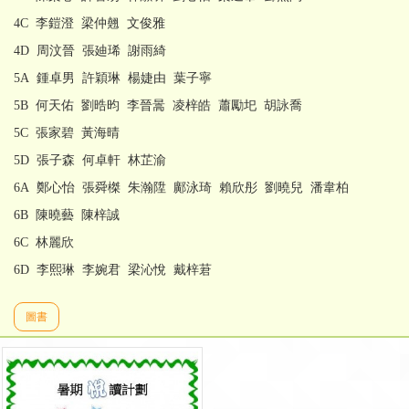
4C 李鎧澄 梁仲翹 文俊雅
4D 周汶晉 張廸琋 謝雨綺
5A 鍾卓男 許穎琳 楊婕由 葉子寧
5B 何天佑 劉晧昀 李晉暠 凌梓皓 蕭勵圯 胡詠喬
5C 張家碧 黃海晴
5D 張子森 何卓軒 林芷渝
6A 鄭心怡 張舜榤 朱瀚陞 鄺泳琦 賴欣彤 劉曉兒 潘韋柏
6B 陳曉藝 陳梓誠
6C 林麗欣
6D 李熙琳 李婉君 梁沁悅 戴梓莙
圖書