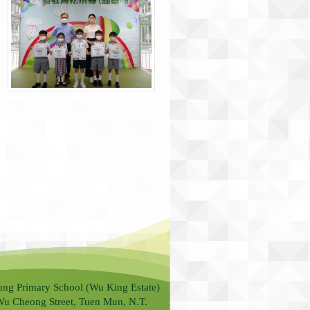
ung Primary School (Wu King Estate)
Wu Cheong Street, Tuen Mun, N.T.