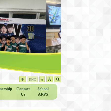
A
中
ENG
A
nership
Contact
School
Us
APPS