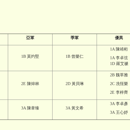
亞軍
季軍
優異
1A 陳靖桁
1B 莫灼堅
1B 曾樂仁
1A 李卓弦
1D 羅艾禠
2B 魏莘雅
2E 陳焯林
2D 黃貝琳
2C 冼恆樂
2E 李梓齊
3A 李卓彥
3A 陳韋臻
3A 黃文希
3A 王心妤