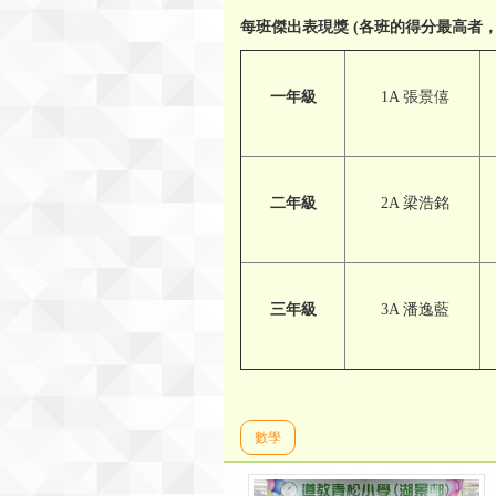
每班傑出表現獎
(
各班的得分最高者
一
年級
1A 張景僖
二年級
2A 梁浩銘
三年級
3A 潘逸藍
數學