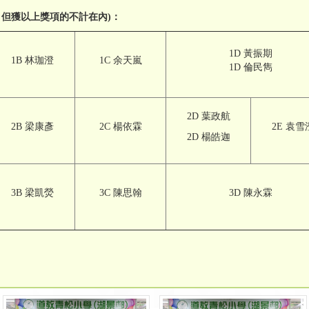
，但獲以上獎項的不計在內
)
：
1D 黃振期
1B 林珈澄
1C 余天嵐
1D 倫民雋
2D 葉政航
2B 梁康彥
2C 楊依霖
2E 袁雪
2D 楊皓迦
3B 梁凱熒
3C 陳思翰
3D 陳永霖