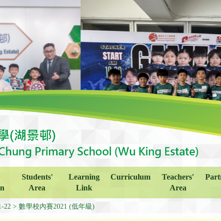
Students'
Learning
Curriculum
Teachers'
Part
on
Area
Link
Area
1-22
數學校內賽2021 (低年級)