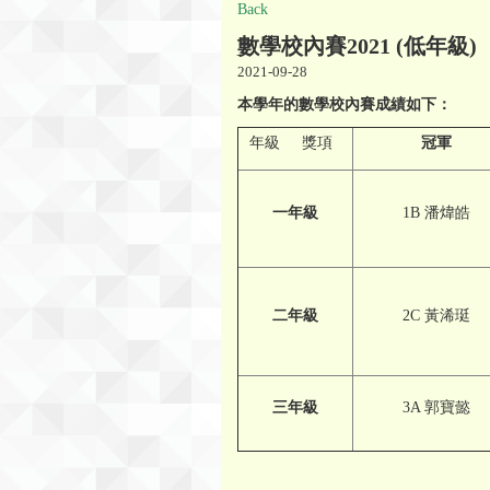
Back
數學校內賽2021 (低年級)
2021-09-28
本學年的數學校內賽成績如下：
年級 獎項
冠軍
一
年級
1B 潘煒皓
二年級
2C 黃浠珽
三年級
3A 郭寶懿