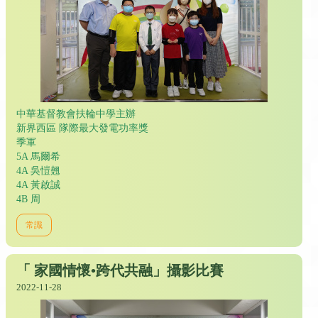
中華基督教會扶輪中學主辦
新界西區 隊際最大發電功率獎
季軍
5A 馬爾希
4A 吳愷翹
4A 黃啟誠
4B 周
常識
「 家國情懷•跨代共融」攝影比賽
2022-11-28