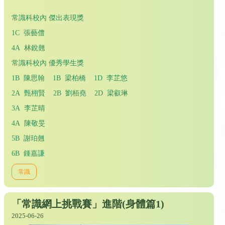
常識科校內 傑出表現獎
1C 張藝僼
4A 林銳翹
常識科校內 優秀學生獎
1B 陳思翰 1B 梁柏橋 1D 李芷悠
2A 甄栩賢 2B 劉栢堯 2D 梁叡琳
3A 李芷晴
4A 陳敬旻
5B 謝珀翹
6B 鍾嘉謙
常識
「常識網上挑戰賽」進階(身體篇1)
2025-06-26