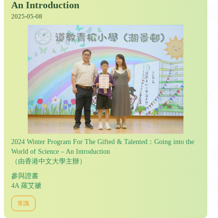
An Introduction
2025-05-08
2024 Winter Program For The Gifted & Talented：Going into the
World of Science – An Introduction
（由香港中文大學主辦）
參與證書
4A 羅艾禠
常識