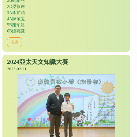
2B劉栢堯
2D梁叡琳
ЗА李芷晴
4A陳敬旻
5B謝珀翹
6B鍾嘉謙
常識
2024亞太天文知識大賽
2025-02-21