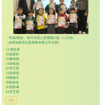
「常識8寶箱」每月常識之星獎勵計劃（11月份）
（由香港教育出版事業有限公司主辦）
1A 鄧祖承
1B温紫妡
1D陳靖珈
2A吳柏燊
2D李芷悠
3A温裕竣
3B陳楠天
3B劉栢堯
3D梁叡琳
4A李芷晴
常識