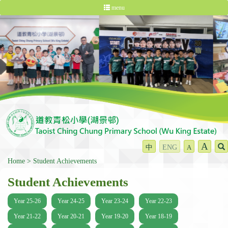
menu
A
中
ENG
A
Home
Student Achievements
Student Achievements
Year 25-26
Year 24-25
Year 23-24
Year 22-23
Year 21-22
Year 20-21
Year 19-20
Year 18-19