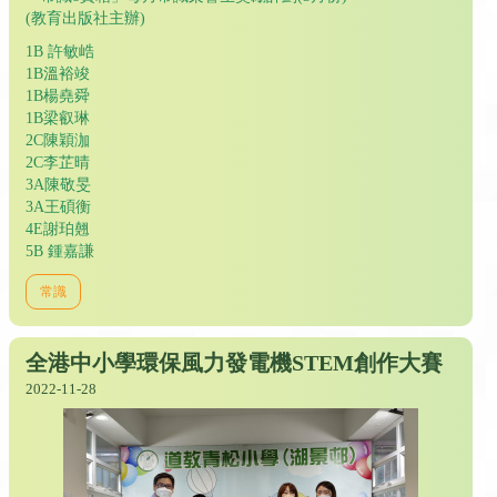
(教育出版社主辦)
1B 許敏峼
1B溫裕竣
1B楊堯舜
1B梁叡琳
2C陳穎泇
2C李芷晴
3A陳敬旻
3A王碩衡
4E謝珀翹
5B 鍾嘉謙
常識
全港中小學環保風力發電機STEM創作大賽
2022-11-28