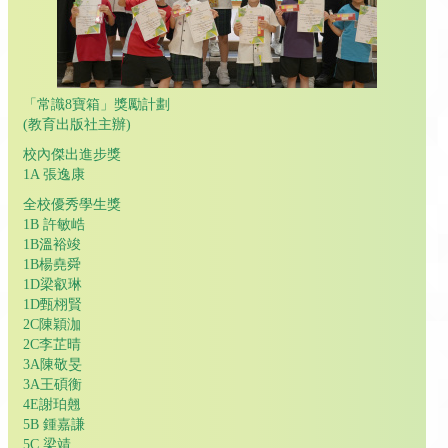
「常識8寶箱」獎勵計劃
(教育出版社主辦)
校內傑出進步獎
1A 張逸康
全校優秀學生獎
1B 許敏峼
1B溫裕竣
1B楊堯舜
1D梁叡琳
1D甄栩賢
2C陳穎泇
2C李芷晴
3A陳敬旻
3A王碩衡
4E謝珀翹
5B 鍾嘉謙
5C 梁靖