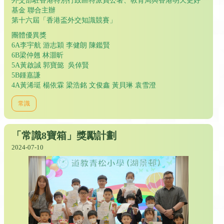
外交部駐香港特別行政區特派員公署、教育局與香港明天更好
基金 聯合主辦
第十六屆「香港盃外交知識競賽」
團體優異獎
6A李宇航 游志穎 李健朗 陳鑑賢
6B梁仲翹 林灝昕
5A黃啟誠 郭寶懿 吳倬賢
5B鍾嘉謙
4A黃浠珽 楊依霖 梁浩銘 文俊鑫 黃貝琳 袁雪澄
常識
「常識8寶箱」獎勵計劃
2024-07-10