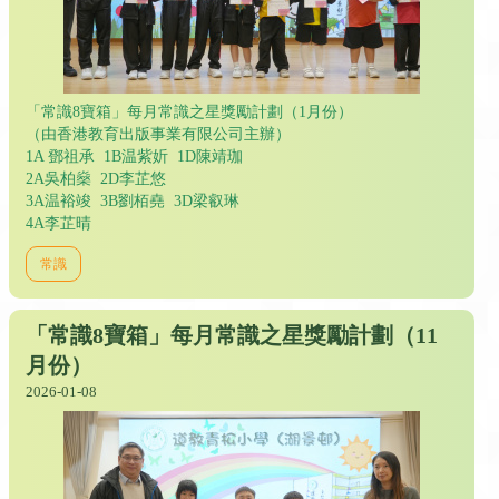
「常識8寶箱」每月常識之星獎勵計劃（1月份）
（由香港教育出版事業有限公司主辦）
1A 鄧祖承 1B温紫妡 1D陳靖珈
2A吳柏燊 2D李芷悠
3A温裕竣 3B劉栢堯 3D梁叡琳
4A李芷晴
常識
「常識8寶箱」每月常識之星獎勵計劃（11
月份）
2026-01-08