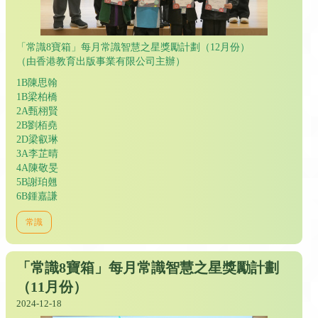
「常識8寶箱」每月常識智慧之星獎勵計劃（12月份）
（由香港教育出版事業有限公司主辦）
1B陳思翰
1B梁柏橋
2A甄栩賢
2B劉栢堯
2D梁叡琳
ЗА李芷晴
4A陳敬旻
5B謝珀翹
6B鍾嘉謙
常識
「常識8寶箱」每月常識智慧之星獎勵計劃
（11月份）
2024-12-18