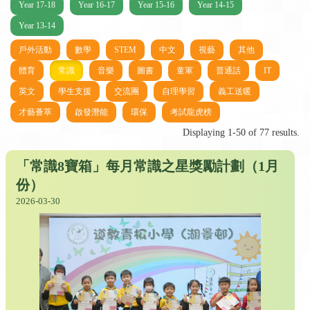
Year 17-18
Year 16-17
Year 15-16
Year 14-15
Year 13-14
戶外活動
數學
STEM
中文
視藝
其他
體育
常識
音樂
圖書
童軍
普通話
IT
英文
學生支援
交流團
自理學習
義工送暖
才藝薈萃
啟發潛能
環保
考試龍虎榜
Displaying 1-50 of 77 results.
「常識8寶箱」每月常識之星獎勵計劃（1月
份）
2026-03-30