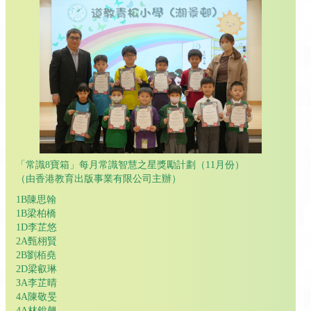
「常識8寶箱」每月常識智慧之星獎勵計劃（11月份）
（由香港教育出版事業有限公司主辦）
1B陳思翰
1B梁柏橋
1D李芷悠
2A甄栩賢
2B劉栢堯
2D梁叡琳
ЗА李芷晴
4A陳敬旻
4A林銳翹