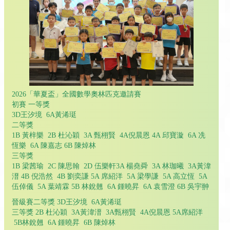
2026「華夏盃」全國數學奧林匹克邀請賽
初賽 一等獎
3D王汐境 6A黃浠珽
二等獎
1B 黃梓樂 2B 杜沁穎 3A 甄栩賢 4A倪晨恩 4A 邱寶漩 6A 冼
恆樂 6A 陳嘉志 6B 陳焯林
三等獎
1B 梁茜瑜 2C 陳思翰 2D 伍樂軒3A 楊堯舜 3A 林珈曦 3A黃湋
溍 4B 倪浩然 4B 劉奕謙 5A 席紹洋 5A 梁學謙 5A 高立恆 5A
伍倬儀 5A 葉靖霖 5B 林銳翹 6A 鍾曉昇 6A 袁雪澄 6B 吳宇翀
晉級賽二等獎 3D王汐境 6A黃浠珽
三等獎 2B 杜沁穎 3A黃湋溍 3A甄栩賢 4A倪晨恩 5A席紹洋
5B林銳翹 6A 鍾曉昇 6B 陳焯林