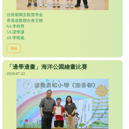
信善紫闕玄觀獎學金
香港道教聯合會主辦
6A 李梓齊
5A 梁學謙
4A 李曉嵐
視藝
「邊學邊畫」海洋公園繪畫比賽
2026-07-22