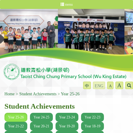
menu
A
中
ENG
A
Home
Student Achievements
Year 25-26
Student Achievements
Year 25-26
Year 24-25
Year 23-24
Year 22-23
Year 21-22
Year 20-21
Year 19-20
Year 18-19