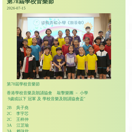
第78屆學校音樂節
2026-07-15
第78屆學校音樂節
香港學校音樂及朗誦協會 敲擊樂團 － 小學
9歲或以下 冠軍 及 學校音樂及朗誦協會盃"
2B 吳子堯
2C 李宇芯
2C 王梓仲
3A 江芷瑜
3A 賴詠欣