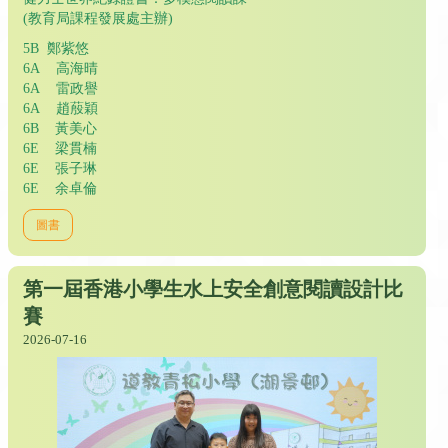
(教育局課程發展處主辦)
5B 鄭紫悠
6A 高海晴
6A 雷政譽
6A 趙蒑穎
6B 黃美心
6E 梁貫楠
6E 張子琳
6E 余卓倫
圖書
第一屆香港小學生水上安全創意閱讀設計比
賽
2026-07-16