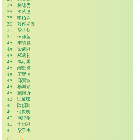
3A 柯詠雯
3A 潘紫滺
3B 李柏承
3C 慕容卓嵐
3D 梁芷梨
3D 伍倬藍
4A 李曉嵐
4A 梁凱琳
4A 羅凱莉
4A 馬可柔
4A 繆韻妍
4A 王譽僖
4A 邱寶漩
4A 楊樂穎
4A 葉佩沂
4B 江敏熙
4C 陳穎泇
4C 何俊朗
4D 高綽希
4D 李鎧琳
4D 梁子雋