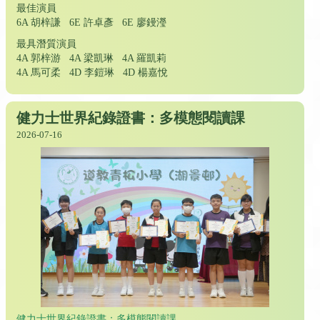
最佳演員
6A 胡梓謙 6E 許卓彥 6E 廖鏝瀅
最具潛質演員
4A 郭梓游 4A 梁凱琳 4A 羅凱莉
4A 馬可柔 4D 李鎧琳 4D 楊嘉悅
健力士世界紀錄證書：多模態閱讀課
2026-07-16
健力士世界紀錄證書：多模態閱讀課