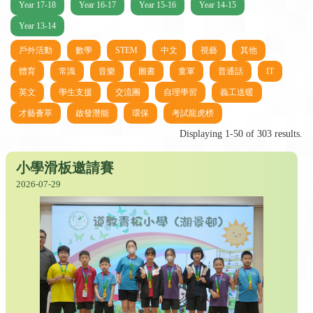
Year 17-18
Year 16-17
Year 15-16
Year 14-15
Year 13-14
戶外活動
數學
STEM
中文
視藝
其他
體育
常識
音樂
圖書
童軍
普通話
IT
英文
學生支援
交流團
自理學習
義工送暖
才藝薈萃
啟發潛能
環保
考試龍虎榜
Displaying 1-50 of 303 results.
小學滑板邀請賽
2026-07-29