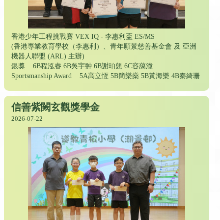
香港少年工程挑戰賽 VEX IQ - 李惠利盃 ES/MS
(香港專業教育學校（李惠利）、青年願景慈善基金會 及 亞洲
機器人聯盟 (ARL) 主辦)
銀獎 6B程泓睿 6B吳宇翀 6B謝珀翹 6C容藹潼
Sportsmanship Award 5A高立恆 5B簡樂燊 5B黃海樂 4B秦綺珊
信善紫闕玄觀獎學金
2026-07-22