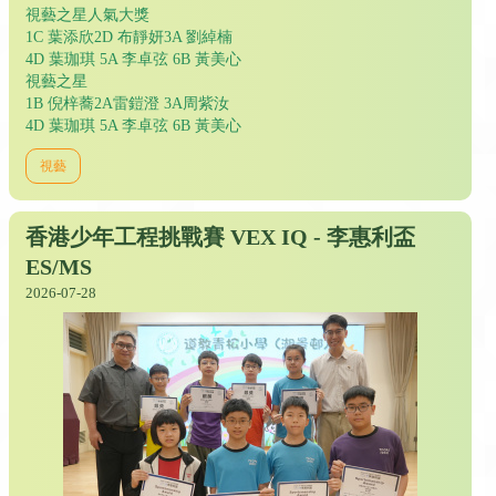
視藝之星人氣大獎
1C 葉添欣2D 布靜妍3A 劉綽楠
4D 葉珈琪 5A 李卓弦 6B 黃美心
視藝之星
1B 倪梓蕎2A雷鎧澄 3A周紫汝
4D 葉珈琪 5A 李卓弦 6B 黃美心
視藝
香港少年工程挑戰賽 VEX IQ - 李惠利盃
ES/MS
2026-07-28