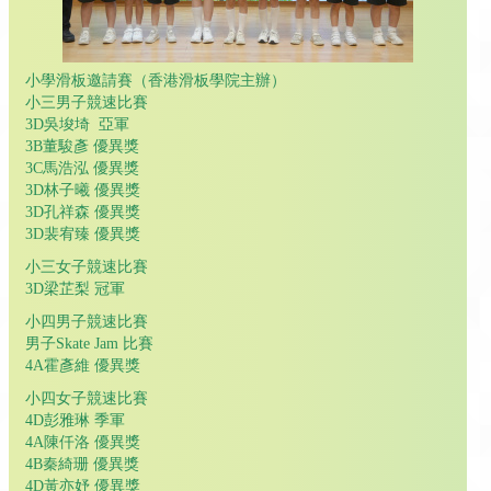
小學滑板邀請賽（香港滑板學院主辦）
小三男子競速比賽
3D吳埈埼 亞軍
3B董駿彥 優異獎
3C馬浩泓 優異獎
3D林子曦 優異獎
3D孔祥森 優異獎
3D裴宥臻 優異獎
小三女子競速比賽
3D梁芷梨 冠軍
小四男子競速比賽
男子Skate Jam 比賽
4A霍彥維 優異獎
小四女子競速比賽
4D彭雅琳 季軍
4A陳仟洛 優異獎
4B秦綺珊 優異獎
4D黃亦妤 優異獎