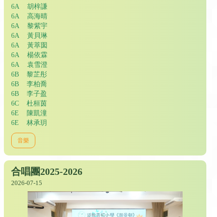
6A 胡梓謙
6A 高海晴
6A 黎紫宇
6A 黃貝琳
6A 黃萃囡
6A 楊依霖
6A 袁雪澄
6B 黎芷彤
6B 李柏喬
6B 李子盈
6C 杜桓茵
6E 陳凱潼
6E 林承玥
音樂
合唱團2025-2026
2026-07-15