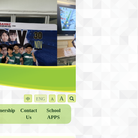
A
中
ENG
A
nership
Contact
School
Us
APPS