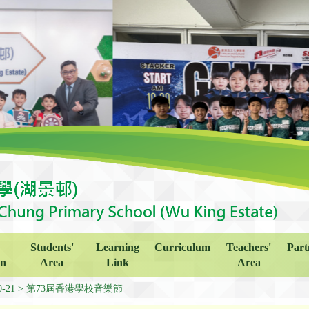
Students'
Learning
Curriculum
Teachers'
Part
on
Area
Link
Area
0-21
第73屆香港學校音樂節