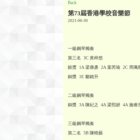
Back
第73屆香港學校音樂節
2021-06-30
一級鋼琴獨奏
第三名 3C 黃梓悠
銀獎 1A 梁康彥 2A 葉芮瑜 2C 周珮
銅獎 1E 鄒銘升
二級鋼琴獨奏
銅獎 3A 陳紀之 4A 梁熙妍 4A 施睿
三級鋼琴獨奏
第二名 5B 陳曉藝