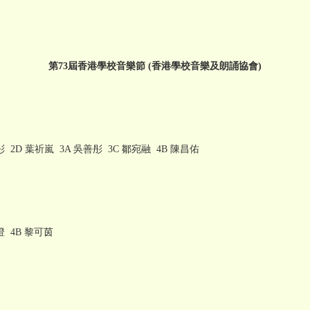
第73屆香港學校音樂節 (香港學校音樂及朗誦協會)
彤 2D 葉祈嵐 3A 吳善彤 3C 鄒宛融 4B 陳昌佑
澄 4B 黎可茵