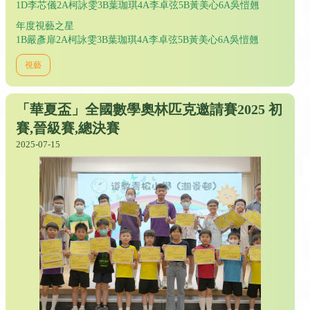
1D李芯儀2A柯詠雯3B葉珈琪4A李卓弦5B黃美心6A吳愷翹
年度視藝之星
1B嚴彥扉2A柯詠雯3B葉珈琪4A李卓弦5B黃美心6A吳愷翹
視藝
「華夏盃」全國數學奧林匹克邀請賽2025 初
賽,晉級賽,總決賽
2025-07-15