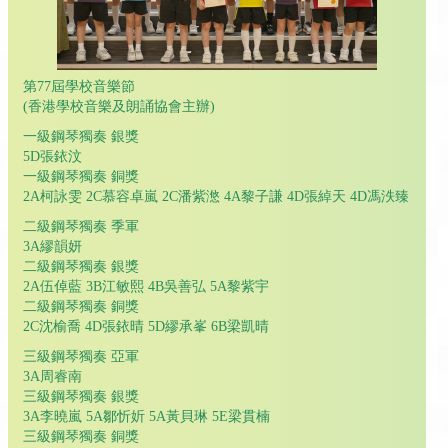
第77屆學校音樂節
(香港學校音樂及朗誦協會主辦)
一級鋼琴獨奏 銀獎
5D張銥汶
一級鋼琴獨奏 銅獎
2A柯詠雯 2C慕容卓嵐 2C潘紫滺 4A黎子謙 4D張綽天 4D馮泆臻
二級鋼琴獨奏 季軍
3A繆韻妍
二級鋼琴獨奏 銀獎
2A伍倬藍 3B江敏熙 4B吳善弘 5A黎紫宇
二級鋼琴獨奏 銅獎
2C沈榆喬 4D張銥晴 5D繆承峯 6B梁凱晴
三級鋼琴獨奏 亞軍
3A周睿南
三級鋼琴獨奏 銀獎
3A李曉嵐 5A鄒忻妡 5A黃貝琳 5E梁貫楠
三級鋼琴獨奏 銅獎