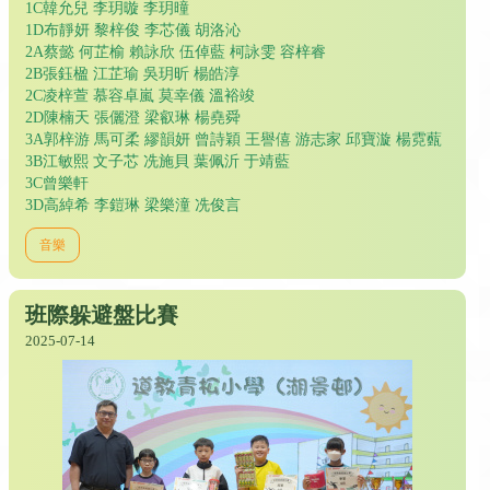
1C韓允兒 李玥暶 李玥曈
1D布靜妍 黎梓俊 李芯儀 胡洛沁
2A蔡懿 何芷榆 賴詠欣 伍倬藍 柯詠雯 容梓睿
2B張鈺楹 江芷瑜 吳玥昕 楊皓淳
2C凌梓萱 慕容卓嵐 莫幸儀 溫裕竣
2D陳楠天 張儷澄 梁叡琳 楊堯舜
3A郭梓游 馬可柔 繆韻妍 曾詩穎 王譽僖 游志家 邱寶漩 楊霓薽
3B江敏熙 文子芯 冼施貝 葉佩沂 于靖藍
3C曾樂軒
3D高綽希 李鎧琳 梁樂潼 冼俊言
音樂
班際躲避盤比賽
2025-07-14