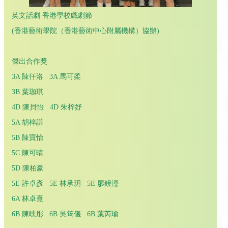
英文話劇 香港學校戲劇節
(香港藝術學院（香港藝術中心附屬機構）協辦)
傑出合作獎
3A 陳仟洛 3A 馬可柔
3B 葉珈琪
4D 陳貝怡 4D 朱梓妤
5A 胡梓謙
5B 陳寶怡
5C 陳可晴
5D 陳柏豪
5E 許卓彥 5E 林承玥 5E 廖鏝瀅
6A 林卓熹
6B 陳映彤 6B 吳筠儀 6B 葉芮瑜