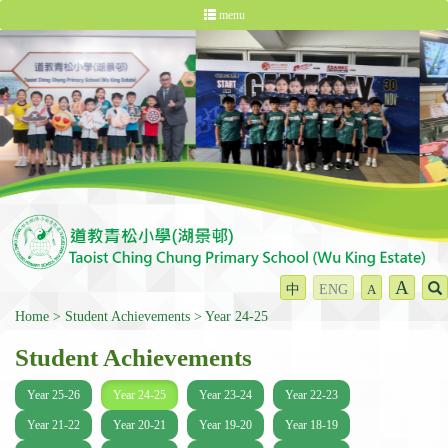
menu
A
中
ENG
A
Home
Student Achievements
Year 24-25
Student Achievements
Year 25-26
Year 24-25
Year 23-24
Year 22-23
Year 21-22
Year 20-21
Year 19-20
Year 18-19