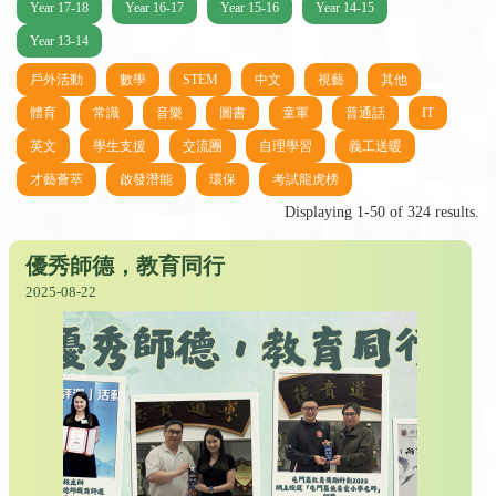
Year 17-18
Year 16-17
Year 15-16
Year 14-15
Year 13-14
戶外活動
數學
STEM
中文
視藝
其他
體育
常識
音樂
圖書
童軍
普通話
IT
英文
學生支援
交流團
自理學習
義工送暖
才藝薈萃
啟發潛能
環保
考試龍虎榜
Displaying 1-50 of 324 results.
優秀師德，教育同行
2025-08-22