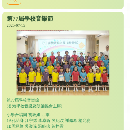
第77屆學校音樂節
2025-07-15
第77屆學校音樂節
(香港學校音樂及朗誦協會主辦)
小學合唱團 初級姐 亞軍
1A孔諾謙 江宇烯 李卓昕 吳紀旼 謝佩希 楊允姿
1B周栩悠 吳溢晞 温純僖 黃梓霈