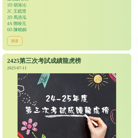
1D 胡洛沁
2C 王鍶澄
2D 馬浩泓
4A 鄧竣元
6D 陳曉銅
圖書
2425第三次考試成績龍虎榜
2025-07-11