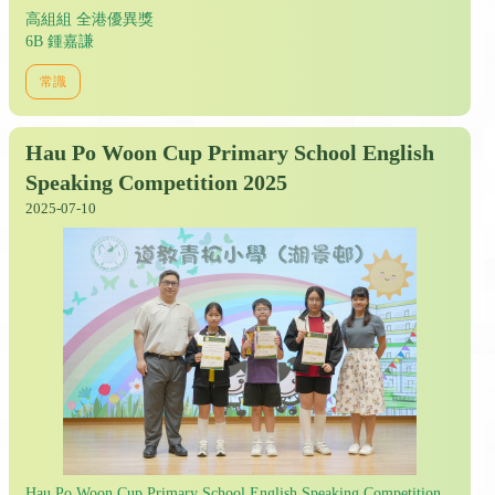
高組組 全港優異獎
6B 鍾嘉謙
常識
Hau Po Woon Cup Primary School English
Speaking Competition 2025
2025-07-10
Hau Po Woon Cup Primary School English Speaking Competition