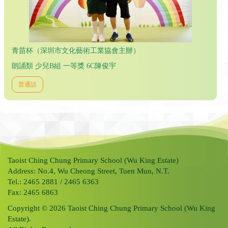
青苗杯（深圳市文化藝術工業協會主辦）
朗誦類 少兒B組 一等獎 6C陳俊宇
普通話
Taoist Ching Chung Primary School (Wu King Estate)
Address: No.4, Wu Cheong Street, Tuen Mun, N.T.
Tel.: 2465 2881 / 2465 6363
Fax: 2465 6863
Copyright © 2026 Taoist Ching Chung Primary School (Wu King
Estate).