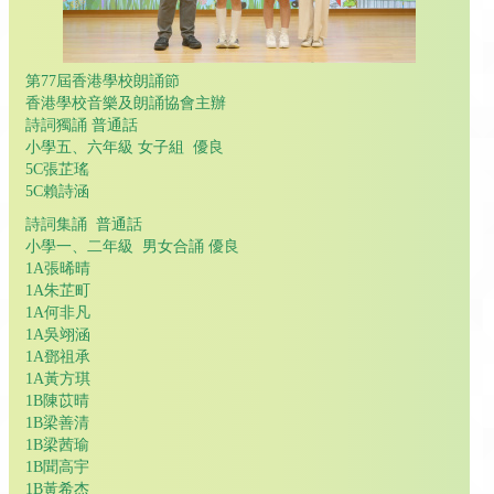
第77屆香港學校朗誦節
香港學校音樂及朗誦協會主辦
詩詞獨誦 普通話
小學五、六年級 女子組 優良
5C張芷瑤
5C賴詩涵
詩詞集誦 普通話
小學一、二年級 男女合誦 優良
1A張晞晴
1A朱芷町
1A何非凡
1A吳翊涵
1A鄧祖承
1A黃方琪
1B陳苡晴
1B梁善清
1B梁茜瑜
1B聞高宇
1B黃希杰