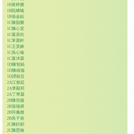
1B黃梓樂
1B阮晞喻
1B張金鈺
1C陳顥榮
1C陳心宜
1C葉添欣
1C單晨軒
1C王昊鋒
1C吳心瑜
1C葉沛霖
1D陳智鎬
1D陳靖珈
1D譚柏言
2A江敖廷
2A李顯邦
2A丁學霖
2B陳浩揚
2B張瑞祺
2B符佩翹
2B吳子堯
2C陳釨鈅
2C陳思翰