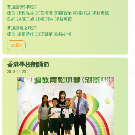
普通話詩詞獨誦
優良 2B程泓睿 2C黄浠珽 2D陳寶怡 6B陳梓誠 6B林奧嵐
良好 2A陳子妍 2D黄貝琳 5B黎可茵
普通話散文獨誦
優良 3B張靖仟 3B梁凱晴 3B楊心悦
普通話
香港學校朗誦節
2018-04-25