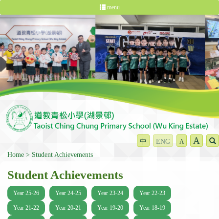
menu
A
中
ENG
A
Home
Student Achievements
Student Achievements
Year 25-26
Year 24-25
Year 23-24
Year 22-23
Year 21-22
Year 20-21
Year 19-20
Year 18-19