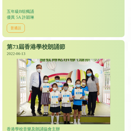
五年級B组獨誦
優異 5A 許穎琳
普通話
第73屆香港學校朗誦節
2022-06-13
香港學校音樂及朗誦協會主辦