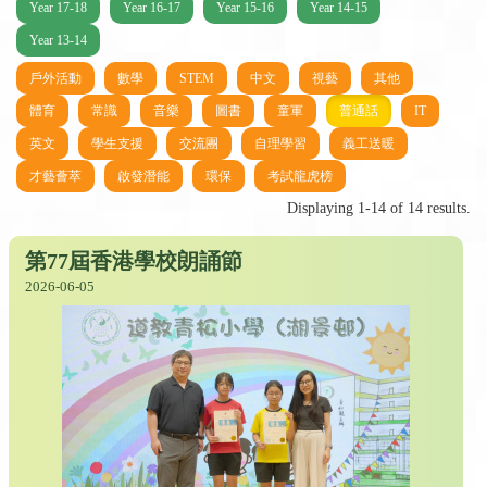
Year 17-18
Year 16-17
Year 15-16
Year 14-15
Year 13-14
戶外活動
數學
STEM
中文
視藝
其他
體育
常識
音樂
圖書
童軍
普通話
IT
英文
學生支援
交流團
自理學習
義工送暖
才藝薈萃
啟發潛能
環保
考試龍虎榜
Displaying 1-14 of 14 results.
第77屆香港學校朗誦節
2026-06-05