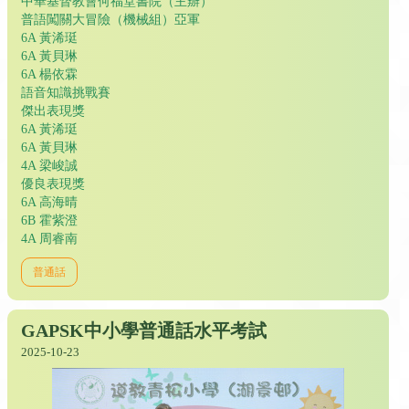
中華基督教會何福堂書院（主辧）
普語闖關大冒險（機械組）亞軍
6A 黃浠珽
6A 黃貝琳
6A 楊依霖
語音知識挑戰賽
傑出表現獎
6A 黃浠珽
6A 黃貝琳
4A 梁峻誠
優良表現獎
6A 高海晴
6B 霍紫澄
4A 周睿南
普通話
GAPSK中小學普通話水平考試
2025-10-23