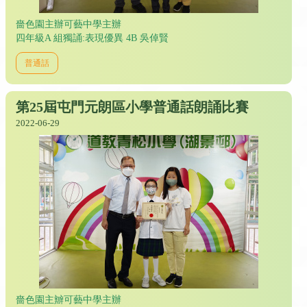
嗇色園主辦可藝中學主辦
四年級A 組獨誦:表現優異 4B 吳倬賢
普通話
第25屆屯門元朗區小學普通話朗誦比賽
2022-06-29
嗇色園主辧可藝中學主辦