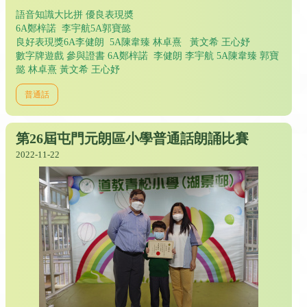
語音知識大比拼 優良表現奬
6A鄭梓諾 李宇航5A郭寶懿
良好表現獎6A李健朗 5A陳韋臻 林卓熹 黃文希 王心妤
數字牌遊戲 參與證書 6A鄭梓諾 李健朗 李宇航 5A陳韋臻 郭寶
懿 林卓熹 黃文希 王心妤
普通話
第26屆屯門元朗區小學普通話朗誦比賽
2022-11-22