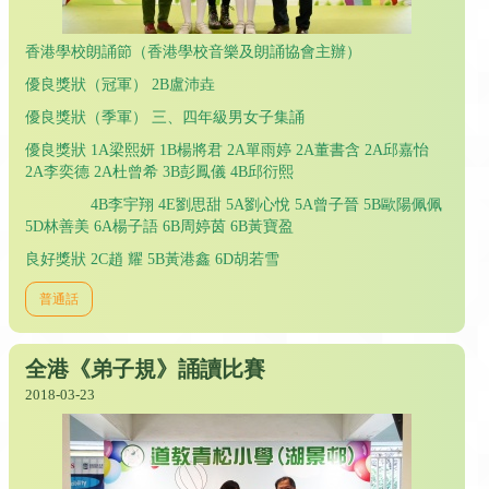
香港學校朗誦節（香港學校音樂及朗誦協會主辦）
優良獎狀（冠軍） 2B盧沛垚
優良獎狀（季軍） 三、四年級男女子集誦
優良獎狀 1A梁熙妍 1B楊將君 2A單雨婷 2A董書含 2A邱嘉怡
2A李奕德 2A杜曾希 3B彭鳳儀 4B邱衍熙
4B李宇翔 4E劉思甜 5A劉心悅 5A曾子晉 5B歐陽佩佩
5D林善美 6A楊子語 6B周婷茵 6B黃寶盈
良好獎狀 2C趙 耀 5B黃港鑫 6D胡若雪
普通話
全港《弟子規》誦讀比賽
2018-03-23