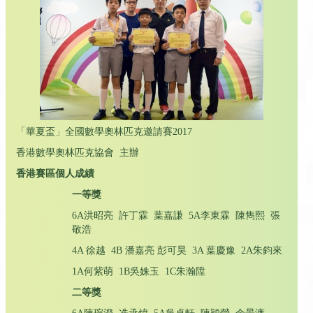
「華夏盃」全國數學奧林匹克邀請賽2017
香港數學奧林匹克協會 主辦
香港賽區個人成績
一等獎
6A洪昭亮 許丁霖 葉嘉謙 5A李東霖 陳雋熙 張
敬浩
4A 徐越 4B 潘嘉亮 彭可昊 3A 葉慶豫 2A朱鈞來
1A何紫萌 1B吳姝玉 1C朱瀚陞
二等獎