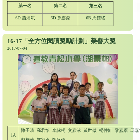
第一名
第二名
第三名
6D 蕭湘斌
6D 孫嘉銘
6B 周鎧瑤
16-17「全方位閱讀獎勵計劃」榮譽大獎
2017-07-04
陳子晴 高君怡 李詠桐 文嘉泳 黃世傲 楊仲軒 黎嘉縉 邱嘉
1A
戴梓莙 鄭家承 鄭欣儀