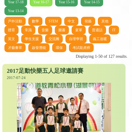
Year 17-18
Year 16-17
Year 15-16
Year 14-15
Year 13-14
戶外活動
數學
STEM
中文
視藝
其他
體育
常識
音樂
圖書
童軍
普通話
IT
英文
學生支援
交流團
自理學習
義工送暖
才藝薈萃
啟發潛能
環保
考試龍虎榜
Displaying 1-50 of 127 results.
2017足動快樂五人足球邀請賽
2017-07-24