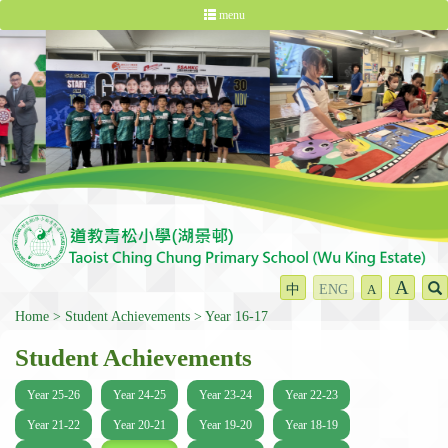
menu
A
中
ENG
A
Home
Student Achievements
Year 16-17
Student Achievements
Year 25-26
Year 24-25
Year 23-24
Year 22-23
Year 21-22
Year 20-21
Year 19-20
Year 18-19