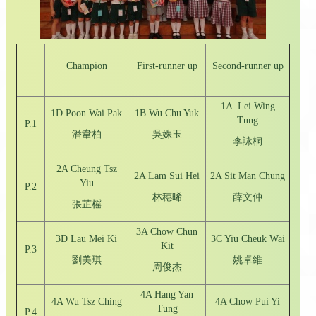
Champion
First-runner up
Second-runner up
1A Lei Wing
1D Poon Wai Pak
1B Wu Chu Yuk
Tung
P.1
潘韋柏
吳姝玉
李詠桐
2A Cheung Tsz
2A Lam Sui Hei
2A Sit Man Chung
Yiu
P.2
林穗晞
薛文仲
張芷榣
3A Chow Chun
3D Lau Mei Ki
3C Yiu Cheuk Wai
Kit
P.3
劉美琪
姚卓維
周俊杰
4A Hang Yan
4A Wu Tsz Ching
4A Chow Pui Yi
Tung
P.4