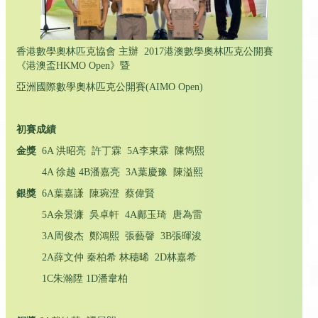
香港數學奧林匹克協會 主辦 2017港澳數學奧林匹克公開賽
《港澳盃HKMO Open》暨
亞洲國際數學奧林匹克公開賽(AIMO Open)
初賽成績
金獎
6A 洪昭亮 許丁霖 5A李東霖 陳雋熙
4A 徐越 4B潘嘉亮 3A葉慶豫 陳溢熙
銀獎
6A葉嘉謙 陳琬澄 蔡偉賢
5A余景濂 吳卓軒 4A鄺玉琦 唐為雷
3A周俊杰 鄭鴻熙 張藝韾 3B張暉浚
2A薛文仲 秦柏希 林穗晞 2D林嘉希
1C朱瀚陞 1D潘韋柏