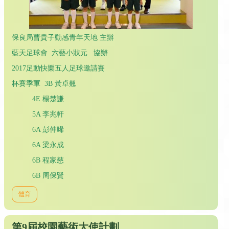
保良局曹貴子動感青年天地 主辦
藍天足球會 六藝小狀元 協辦
2017足動快樂五人足球邀請賽
杯賽季軍 3B 黃卓翹
4E 楊楚謙
5A 李兆軒
6A 彭仲晞
6A 梁永成
6B 程家慈
6B 周保賢
體育
第9屆校園藝術大使計劃