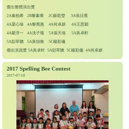
傑出整體演出獎
2A秦柏希 2B黎蓁蕎 2C蘇凱瑩 3A張日喬
4A梁心瑜 4A黎喬惠 4A何卓妍 4A王思穎
4A嚴淳一 4A冼子瓏 5A張天珞 5A吳卓軒
5A彭萃聰 5A黃頌衡 5C楊彩儀
傑出演員獎 5A吳卓軒 5A彭萃聰 5C楊彩儀 4A何卓妍
2017 Spelling Bee Contest
2017-07-10