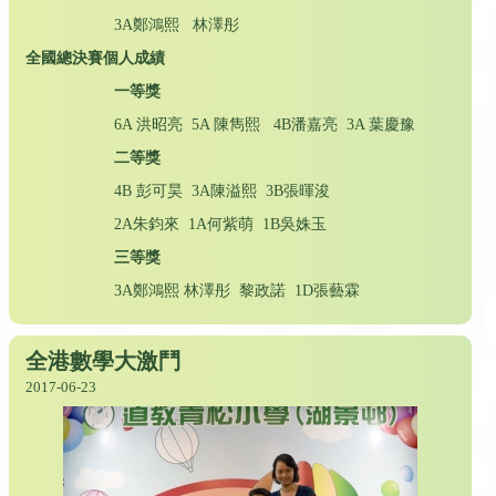
3A鄭鴻熙 林澤彤
全國總決賽個人成績
一等獎
6A 洪昭亮 5A 陳雋熙 4B潘嘉亮 3A 葉慶豫
二等獎
4B 彭可昊 3A陳溢熙 3B張暉浚
2A朱鈞來 1A何紫萌 1B吳姝玉
三等獎
3A鄭鴻熙 林澤彤 黎政諾 1D張藝霖
全港數學大激鬥
2017-06-23