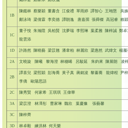
陳鑑林 蔡樂穎 董書含 江俊禮 單雨婷 譚智心 王翊慇 吳
1B
鄺泳琦 梁倩霖 李奕德 譚朗逸 唐嘉孺 張舜榤 高冠睿
董子悅 朱瀚陞 吳柏賢 沈夢瑞 李熙琳 葉柔雅 陳梓誠 鄭卓
1C
龍雲添
1D
許路然 陳曉藝 梁苡翹 潘韋柏 林麗欣 梁惠然 武煒文 楊履
2A
文曉旋 陳曦 黎海澄 林穗晞 呂駿延 朱鈞來 陳展朗 凌
譚喜兒 梁熙穎 彭海喬 黃子真 蔣銘浚 黎蓁蕎 龍煒程 尹
2B
李僑 歐陽思語
2C
陳秀賢 何家希 王琪琪 王偉華
3A
梁苡澄 林澤彤 曹家琳 魏欣 葉慶豫 張藝馨
3C
陳梓齊
3D
林卓毅 練洪林 何天樂