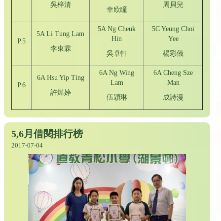
吳梓清
周貝兒
幸欣瞳
5A Ng Cheuk
5C Yeung Choi
5A Li Tung Lam
Hin
Yee
P.5
李東霖
吳卓軒
楊彩儀
6A Ng Wing
6A Cheng Sze
6A Hsu Yip Ting
Lam
Man
P.6
許燁婷
伍穎琳
成詩漫
5,6月借閱排行榜
2017-07-04