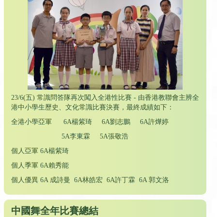
23/6(五) 常識問答隊再次闖入全港性比賽 - 由香港教聯會主辨全
港中小學生歷史、文化常識比賽決賽，最終成績如下：
全港小學亞軍 6A楊紫琦 6A劉志鵬 6A許燁婷
5A李東霖 5A張敬浩
個人亞軍 6A楊紫琦
個人季軍 6A賴秀能
個人優異 6A 成詩曼 6A林皓宏 6A許丁霖 6A 郭文洛
中國舞全年比賽總結