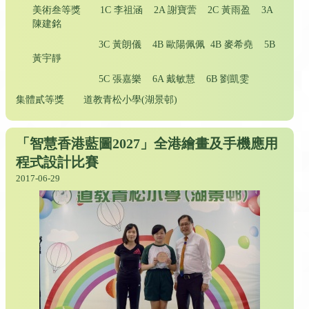
美術叁等獎 1C 李祖涵 2A 謝寶蕓 2C 黃雨盈 3A
陳建銘
3C 黃朗儀 4B 歐陽佩佩 4B 麥希堯 5B
黃宇靜
5C 張嘉樂 6A 戴敏慧 6B 劉凱雯
集體貳等獎 道教青松小學(湖景邨)
「智慧香港藍圖2027」全港繪畫及手機應用
程式設計比賽
2017-06-29