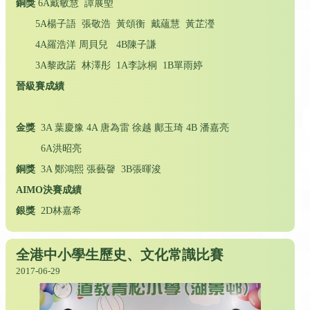
銅獎
6A戴敏慧 譚展塱
5A楊子語 張敬浩 黃頌衡 戴蘊慧 黃芷瀅
4A羅浩洋 周貝兒 4B陳子謙
3A黎政諾 林澤彤 1A李詠桐 1B單雨婷
晉級賽成績
金獎
3A 葉慶豫 4A 唐為雷 徐越 鄺玉琦 4B 潘嘉亮
6A洪昭亮
銅獎
3A 鄭鴻熙 張藝韾 3B張暉浚
AIMO
決賽成績
銀獎
2D林嘉希
全港中小學生歷史、文化常識比賽
2017-06-29