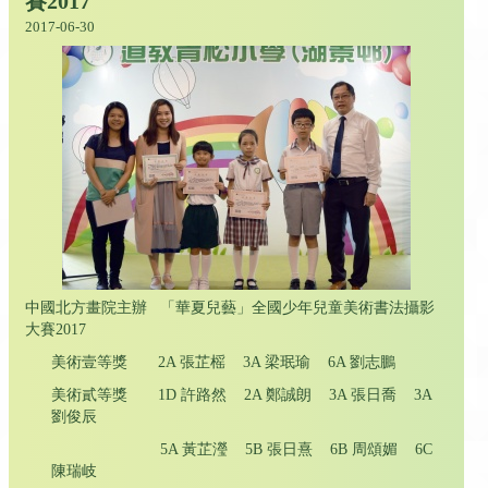
賽2017
2017-06-30
中國北方畫院主辦 「華夏兒藝」全國少年兒童美術書法攝影
大賽2017
美術壹等獎 2A 張芷榣 3A 梁珉瑜 6A 劉志鵬
美術貳等獎 1D 許路然 2A 鄭誠朗 3A 張日喬 3A
劉俊辰
5A 黃芷瀅 5B 張日熹 6B 周頌媚 6C
陳瑞岐