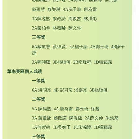
6A陳琬澄 冼承煒 5A吳卓軒 陳穎瑩 余景濂
戴蘊慧 蔡樂琳 4A冼子瓏 唐為雷
3A陳溢熙 黎政諾 周俊杰 林澤彤
2A秦柏希 林穗晞 薛文仲
三等獎
6A戴敏慧 蔡偉賢 5A楊子語 4A鄺玉琦 4B陳子
謙
3A鄭鴻熙 3B張暉浚 2B龍煒程 1D張藝霖
華南賽區個人成績
一等獎
6A 洪昭亮 4B 彭可昊 潘嘉亮 3B張暉浚
二等獎
5A 陳雋熙 4A 唐為雷 鄺玉琦 徐越
3A 葉慶豫 黎政諾 陳溢熙 2A薛文仲 朱鈞來
1A何紫萌 1B吳姝玉 1C朱瀚陞 1D張藝霖
三等獎