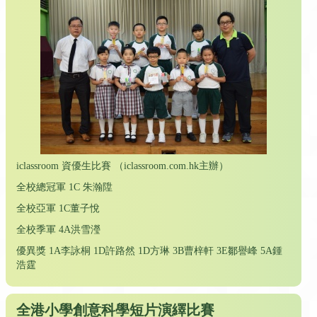
iclassroom 資優生比賽 （iclassroom.com.hk主辦）
全校總冠軍 1C 朱瀚陞
全校亞軍 1C董子悅
全校季軍 4A洪雪瀅
優異獎 1A李詠桐 1D許路然 1D方琳 3B曹梓軒 3E鄒譽峰 5A鍾
浩霆
全港小學創意科學短片演繹比賽