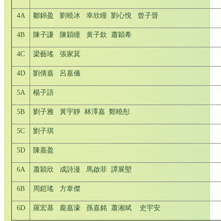
4A
鄒錦盈 劉曉冰 幸欣瞳 劉心悅 曾子晉
4B
陳子謙 陳穎瞳 黃子欽 蕭穎希
4C
梁藝瑤 張家萁
4D
劉倩嘉 呂嘉儀
5A
楊子語
5B
劉子雅 黃宇靜 林澤嘉 鄭曉彤
5C
劉子琪
5D
陳嘉盈
6A
蕭穎欣 成詩漫 馬啟菲 譚展塱
6B
周鎧瑤 方韋傑
6D
羅宏基 龐嘉濠 孫嘉銘 蕭湘斌 史宇安