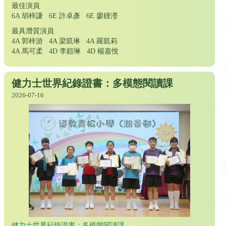
最佳演員
6A 胡梓謙 6E 許卓彥 6E 廖鏝瀅
最具潛質演員
4A 郭梓游 4A 梁凱琳 4A 羅凱莉
4A 馬可柔 4D 李鎧琳 4D 楊嘉悅
健力士世界紀錄證書：多模態閱讀課
2026-07-16
健力士世界紀錄證書：多模態閱讀課