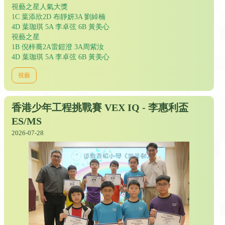
視藝之星人氣大獎
1C 葉添欣2D 布靜妍3A 劉綽楠
4D 葉珈琪 5A 李卓弦 6B 黃美心
視藝之星
1B 倪梓蕎2A雷鎧澄 3A周紫汝
4D 葉珈琪 5A 李卓弦 6B 黃美心
視藝
香港少年工程挑戰賽 VEX IQ - 李惠利盃
ES/MS
2026-07-28