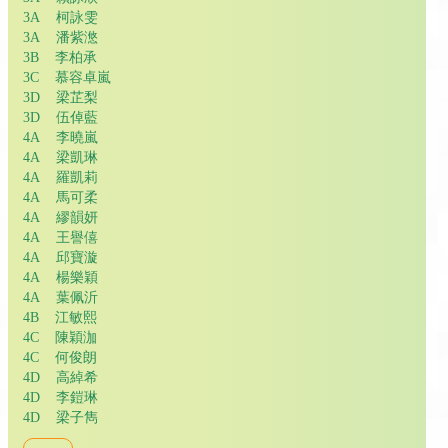
3A 柯詠雯
3A 潘紫滺
3B 李柏承
3C 慕容卓嵐
3D 梁芷梨
3D 伍倬藍
4A 李曉嵐
4A 梁凱琳
4A 羅凱莉
4A 馬可柔
4A 繆韻妍
4A 王譽僖
4A 邱寶漩
4A 楊樂穎
4A 葉佩沂
4B 江敏熙
4C 陳穎泇
4C 何俊朗
4D 高綽希
4D 李鎧琳
4D 梁子雋