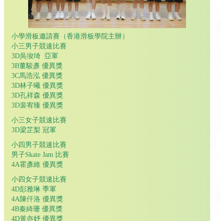
小學滑板邀請賽（香港滑板學院主辦）
小三男子競速比賽
3D吳埈埼 亞軍
3B董駿彥 優異獎
3C馬浩泓 優異獎
3D林子曦 優異獎
3D孔祥森 優異獎
3D裴宥臻 優異獎
小三女子競速比賽
3D梁芷梨 冠軍
小四男子競速比賽
男子Skate Jam 比賽
4A霍彥維 優異獎
小四女子競速比賽
4D彭雅琳 季軍
4A陳仟洛 優異獎
4B秦綺珊 優異獎
4D黃亦妤 優異獎