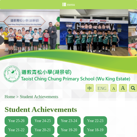
menu
A
中
ENG
A
Home
Student Achievements
Student Achievements
Year 25-26
Year 24-25
Year 23-24
Year 22-23
Year 21-22
Year 20-21
Year 19-20
Year 18-19