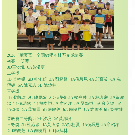
2026「華夏盃」全國數學奧林匹克邀請賽
初賽 一等獎
3D王汐境 6A黃浠珽
二等獎
1B 黃梓樂 2B 杜沁穎 3A 甄栩賢 4A倪晨恩 4A 邱寶漩 6A 冼
恆樂 6A 陳嘉志 6B 陳焯林
三等獎
1B 梁茜瑜 2C 陳思翰 2D 伍樂軒3A 楊堯舜 3A 林珈曦 3A黃湋
溍 4B 倪浩然 4B 劉奕謙 5A 席紹洋 5A 梁學謙 5A 高立恆 5A
伍倬儀 5A 葉靖霖 5B 林銳翹 6A 鍾曉昇 6A 袁雪澄 6B 吳宇翀
晉級賽二等獎 3D王汐境 6A黃浠珽
三等獎 2B 杜沁穎 3A黃湋溍 3A甄栩賢 4A倪晨恩 5A席紹洋
5B林銳翹 6A 鍾曉昇 6B 陳焯林