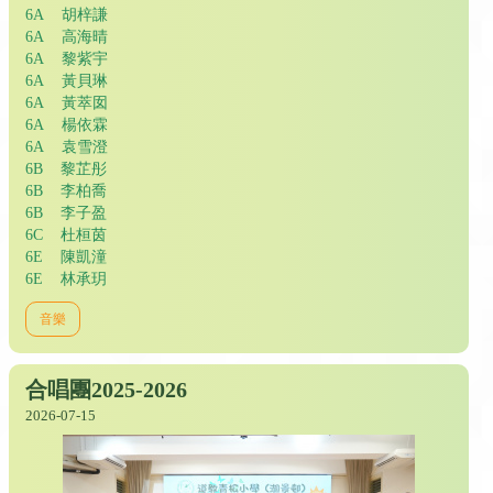
6A 胡梓謙
6A 高海晴
6A 黎紫宇
6A 黃貝琳
6A 黃萃囡
6A 楊依霖
6A 袁雪澄
6B 黎芷彤
6B 李柏喬
6B 李子盈
6C 杜桓茵
6E 陳凱潼
6E 林承玥
音樂
合唱團2025-2026
2026-07-15