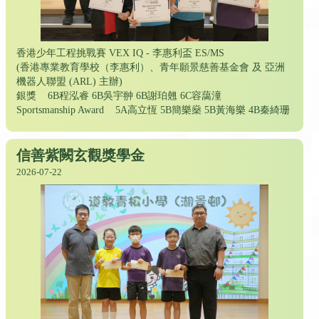
香港少年工程挑戰賽 VEX IQ - 李惠利盃 ES/MS
(香港專業教育學校（李惠利）、青年願景慈善基金會 及 亞洲
機器人聯盟 (ARL) 主辦)
銀獎 6B程泓睿 6B吳宇翀 6B謝珀翹 6C容藹潼
Sportsmanship Award 5A高立恆 5B簡樂燊 5B黃海樂 4B秦綺珊
信善紫闕玄觀獎學金
2026-07-22