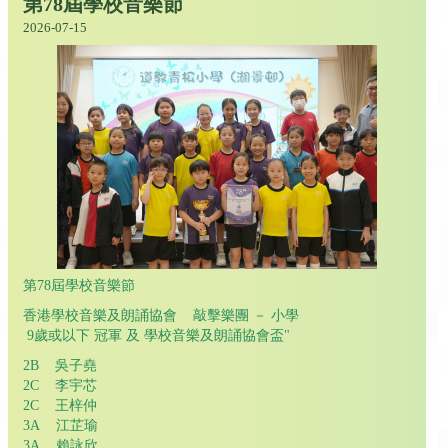
第78屆學校音樂節
2026-07-15
第78屆學校音樂節
香港學校音樂及朗誦協會 敲擊樂團 － 小學
9歲或以下 冠軍 及 學校音樂及朗誦協會盃"
2B 吳子堯
2C 李宇芯
2C 王梓仲
3A 江芷瑜
3A 賴詠欣