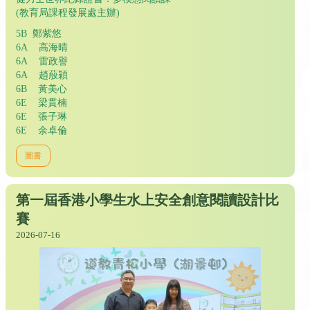
(教育局課程發展處主辦)
5B 鄭紫悠
6A 高海晴
6A 雷政譽
6A 趙蒑穎
6B 黃美心
6E 梁貫楠
6E 張子琳
6E 余卓倫
圖書
第一屆香港小學生水上安全創意閱讀設計比
賽
2026-07-16