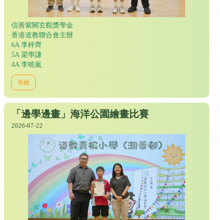
信善紫闕玄觀獎學金
香港道教聯合會主辦
6A 李梓齊
5A 梁學謙
4A 李曉嵐
視藝
「邊學邊畫」海洋公園繪畫比賽
2026-07-22