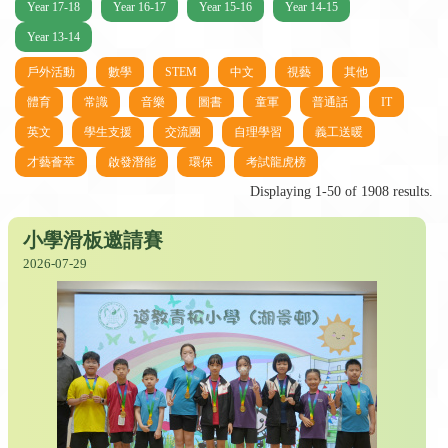
Year 17-18
Year 16-17
Year 15-16
Year 14-15
Year 13-14
戶外活動
數學
STEM
中文
視藝
其他
體育
常識
音樂
圖書
童軍
普通話
IT
英文
學生支援
交流團
自理學習
義工送暖
才藝薈萃
啟發潛能
環保
考試龍虎榜
Displaying 1-50 of 1908 results.
小學滑板邀請賽
2026-07-29