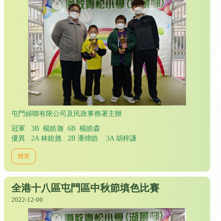
屯門婦聯有限公司及民政事務署主辦
冠軍 3B 楊皓迦 6B 楊皓森
優異 2A 林銳翹 2B 潘煒皓 3A 胡梓謙
體育
全港十八區屯門區中秋節填色比賽
2022-12-06