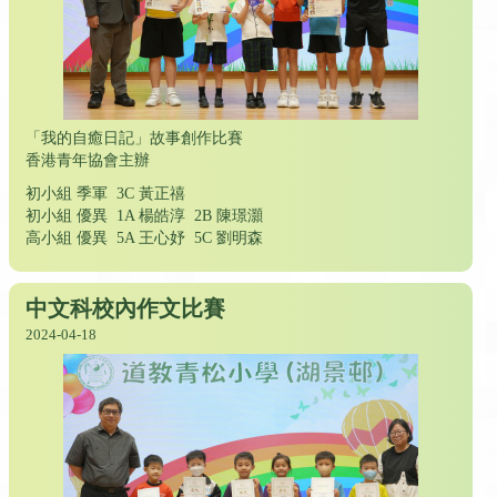
「我的自癒日記」故事創作比賽
香港青年協會主辦
初小組 季軍 3C 黃正禧
初小組 優異 1A 楊皓淳 2B 陳璟灝
高小組 優異 5A 王心妤 5C 劉明森
中文科校內作文比賽
2024-04-18