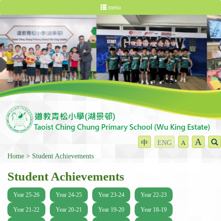
menu
A
中
ENG
A
Home
Student Achievements
Student Achievements
Year 25-26
Year 24-25
Year 23-24
Year 22-23
Year 21-22
Year 20-21
Year 19-20
Year 18-19