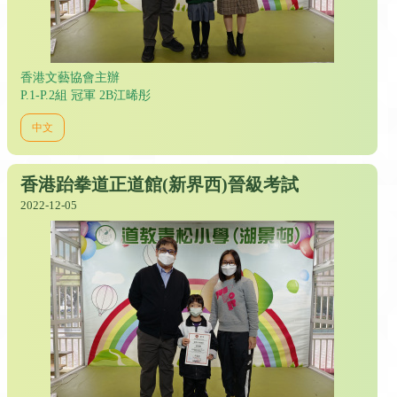
香港文藝協會主辦
P.1-P.2組 冠軍 2B江晞彤
中文
香港跆拳道正道館(新界西)晉級考試
2022-12-05