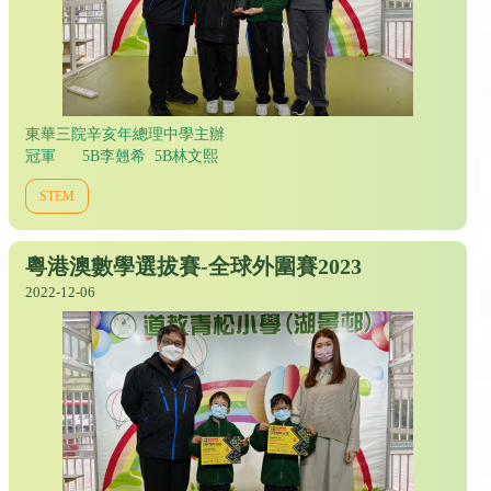
東華三院辛亥年總理中學主辦
冠軍 5B李翹希 5B林文熙
STEM
粵港澳數學選拔賽-全球外圍賽2023
2022-12-06