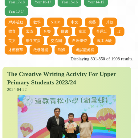
Year 17-18
Year 16-17
Year 15-16
Year 14-15
Year 13-14
戶外活動
數學
STEM
中文
視藝
其他
體育
常識
音樂
圖書
童軍
普通話
IT
英文
學生支援
交流團
自理學習
義工送暖
才藝薈萃
啟發潛能
環保
考試龍虎榜
Displaying 801-850 of 1908 results.
The Creative Writing Activity For Upper
Primary Students 2023/24
2024-04-22