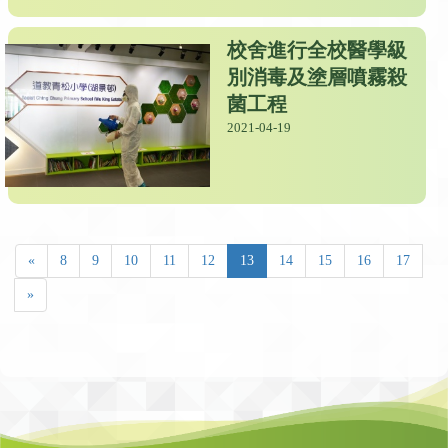
校舍進行全校醫學級
別消毒及塗層噴霧殺
菌工程
2021-04-19
«
8
9
10
11
12
13
14
15
16
17
»