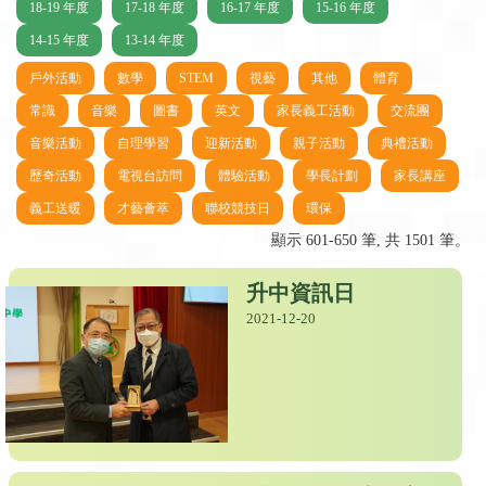
18-19 年度
17-18 年度
16-17 年度
15-16 年度
14-15 年度
13-14 年度
戶外活動
數學
STEM
視藝
其他
體育
常識
音樂
圖書
英文
家長義工活動
交流團
音樂活動
自理學習
迎新活動
親子活動
典禮活動
歷奇活動
電視台訪問
體驗活動
學長計劃
家長講座
義工送暖
才藝薈萃
聯校競技日
環保
顯示 601-650 筆, 共 1501 筆。
升中資訊日
2021-12-20