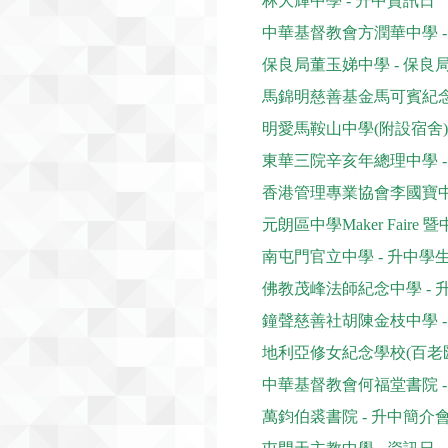
林大輝中學 - 升中資訊日
中華基督教會方潤華中學 
保良局董玉娣中學 - 保
馬錦明慈善基金馬可賓紀念
明愛馬鞍山中學(附設宿舍) 
東華三院辛亥年總理中學 
香港管理專業協會李國寶中
元朗區中學Maker Faire
南屯門官立中學 - 升中
佛教茂峰法師紀念中學 -
鐘聲慈善社胡陳金枝中學 -
地利亞修女紀念學校(百老
中華基督教會何福堂書院 
萬鈞伯裘書院 - 升中簡介