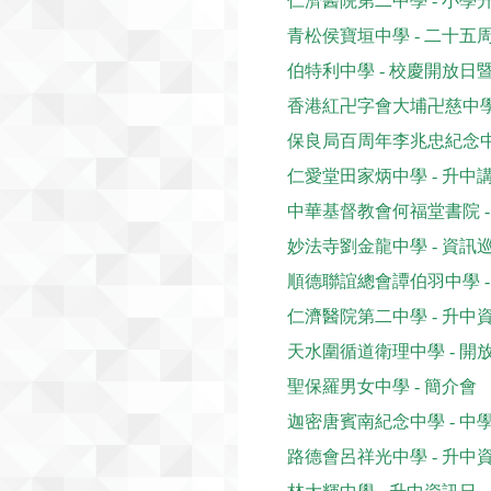
仁濟醫院第二中學 - 小學
青松侯寶垣中學 - 二十
伯特利中學 - 校慶開放日
香港紅卍字會大埔卍慈中學
保良局百周年李兆忠紀念中
仁愛堂田家炳中學 - 升中
中華基督教會何福堂書院 -
妙法寺劉金龍中學 - 資訊
順德聯誼總會譚伯羽中學 
仁濟醫院第⼆中學 - 升中
天水圍循道衛理中學 - 開
聖保羅男女中學 - 簡介會
迦密唐賓南紀念中學 - 
路德會呂祥光中學 - 升中