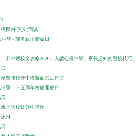
日
中模擬(中英文)面試
中學 - 課堂親子體驗日
y
- 「升中選校全攻略2026︰入讀心儀中學、家長必知的選校技巧
放日
長講座暨聯校升中模擬面試工作坊
資訊日暨二十五周年校慶開放日
訊日
- 親子訪校暨升中講座
資訊日
訊日