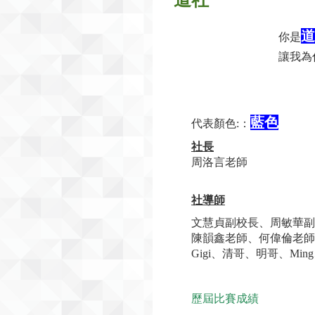
道
你是
讓我為
藍
色
代表顏色:：
社長
周洛言老師
社導師
文慧貞副校長、周敏華副
陳韻鑫老師、何偉倫老師、
Gigi、清哥、明哥、Ming、
歷屆比賽成績