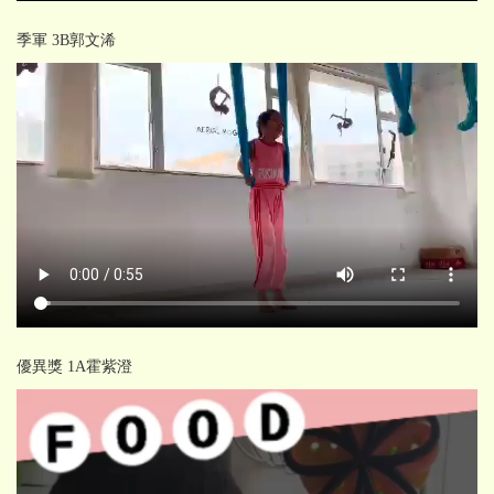
季軍 3B郭文浠
優異獎 1A霍紫澄