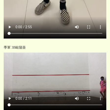
季軍 3B歐陽葵