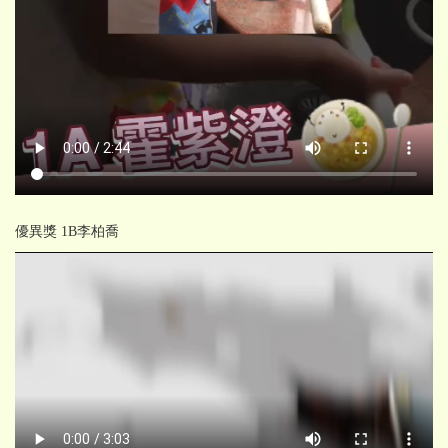
優異獎 1B李柏喬