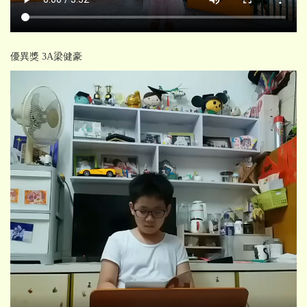
優異獎 3A梁健豪