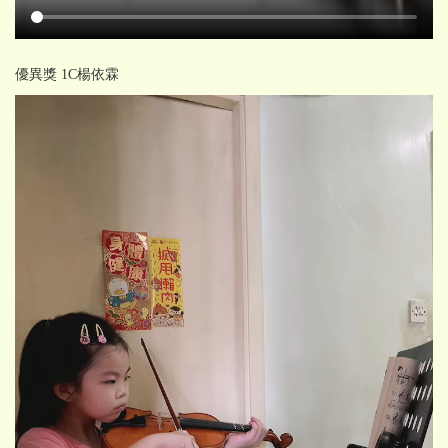
優異獎 1C楊依霖