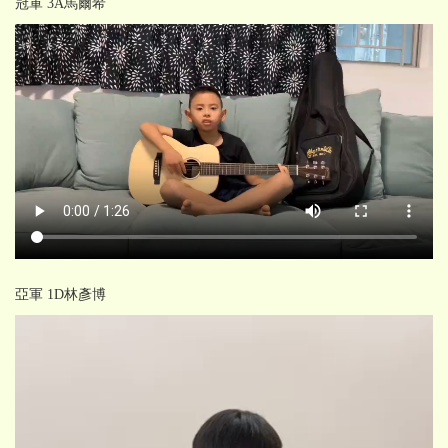
冠軍 3A馬爾希
亞軍 1D林彥博