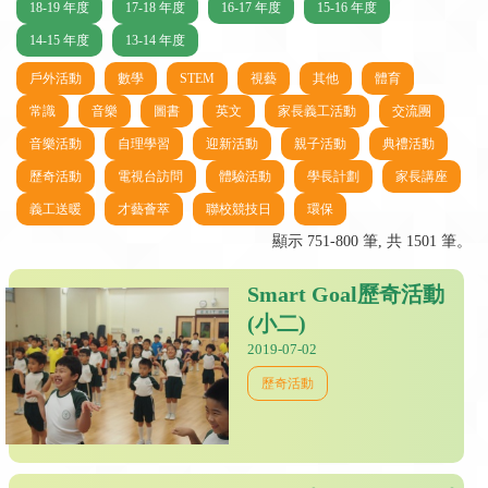
18-19 年度
17-18 年度
16-17 年度
15-16 年度
14-15 年度
13-14 年度
戶外活動
數學
STEM
視藝
其他
體育
常識
音樂
圖書
英文
家長義工活動
交流團
音樂活動
自理學習
迎新活動
親子活動
典禮活動
歷奇活動
電視台訪問
體驗活動
學長計劃
家長講座
義工送暖
才藝薈萃
聯校競技日
環保
顯示 751-800 筆, 共 1501 筆。
Smart Goal歷奇活動
(小二)
2019-07-02
歷奇活動