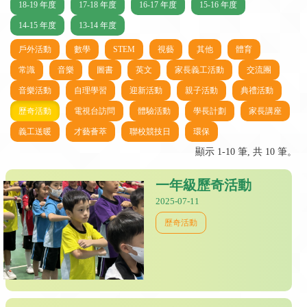
18-19 年度
17-18 年度
16-17 年度
15-16 年度
14-15 年度
13-14 年度
戶外活動
數學
STEM
視藝
其他
體育
常識
音樂
圖書
英文
家長義工活動
交流團
音樂活動
自理學習
迎新活動
親子活動
典禮活動
歷奇活動
電視台訪問
體驗活動
學長計劃
家長講座
義工送暖
才藝薈萃
聯校競技日
環保
顯示 1-10 筆, 共 10 筆。
一年級歷奇活動
2025-07-11
歷奇活動