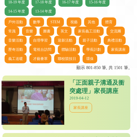
18-19 年度
17-18 年度
16-17 年度
15-16 年度
14-15 年度
13-14 年度
戶外活動
數學
STEM
視藝
其他
體育
常識
音樂
圖書
英文
家長義工活動
交流團
音樂活動
自理學習
迎新活動
親子活動
典禮活動
歷奇活動
電視台訪問
體驗活動
學長計劃
家長講座
義工送暖
才藝薈萃
聯校競技日
環保
顯示 801-850 筆, 共 1501 筆。
「正面親子溝通及衝
突處理」家長講座
2019-04-12
家長講座