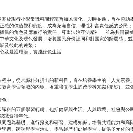
建基於現行小學常識科課程宗旨加以優化，與時並進，旨在協助
養正確的價值觀和態度，成為充滿自信、理性和富責任感的公民；
所擔當的角色及應履行的責任，尊重法治守法精神 ，並為共同福
理、中華文化及現代發展，培養國民身份認同和對國家的歸屬感，
發展及彼此的連繫；
關心及愛護環境，實踐綠色生活。
課程中，從常識科分拆出的新科目，旨在培養學生的「人文素養
文教育學習領域的內容，著重培養學生的跨學科知識和能力，並
特色：
了常識科的五個學習範疇，包括健康與生活、人與環境、社會與公
認識資訊年代。
生以問題為基礎，進行探究和研習，建構知識，培養共通能力和高
課堂學習、跨課程學習活動、學習經歷和延展學習，提供多元化的