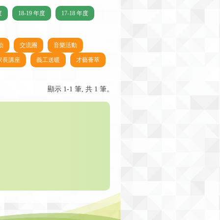
度
18-19 年度
17-18 年度
動
交流團
音樂活動
家長講座
義工送暖
才藝薈萃
顯示 1-1 筆, 共 1 筆。