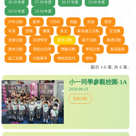
18-19 年度
17-18 年度
16-17 年度
15-16 年度
14-15 年度
13-14 年度
戶外活動
數學
STEM
視藝
其他
體育
常識
音樂
圖書
英文
家長義工活動
交流團
音樂活動
自理學習
迎新活動
親子活動
典禮活動
歷奇活動
電視台訪問
體驗活動
學長計劃
家長講座
義工送暖
才藝薈萃
聯校競技日
環保
顯示 1-6 筆, 共 6 筆。
小一同學參觀校園-1A
2020-09-23
迎新活動