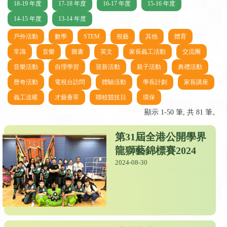
18-19 年度
17-18 年度
16-17 年度
15-16 年度
14-15 年度
13-14 年度
戶外活動
數學
STEM
視藝
其他
體育
常識
音樂
圖書
英文
家長義工活動
交流團
音樂活動
自理學習
迎新活動
親子活動
典禮活動
歷奇活動
電視台訪問
體驗活動
學長計劃
家長講座
義工送暖
才藝薈萃
聯校競技日
環保
顯示 1-50 筆, 共 81 筆。
第31屆全港公開學界
龍獅藝錦標賽2024
2024-08-30