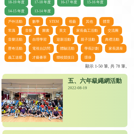
18-19 年度
17-18 年度
16-17 年度
15-16 年度
14-15 年度
13-14 年度
戶外活動
數學
STEM
視藝
其他
體育
常識
音樂
圖書
英文
家長義工活動
交流團
音樂活動
自理學習
迎新活動
親子活動
典禮活動
歷奇活動
電視台訪問
體驗活動
學長計劃
家長講座
義工送暖
才藝薈萃
聯校競技日
環保
顯示 1-50 筆, 共 78 筆。
五、六年級繩網活動
2022-08-19