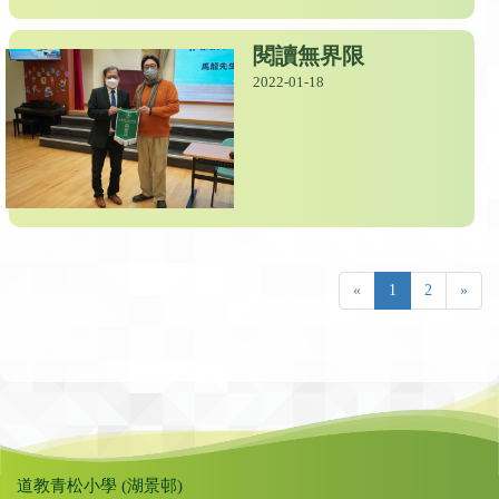
閱讀無界限
2022-01-18
«
1
2
»
道教青松小學 (湖景邨)