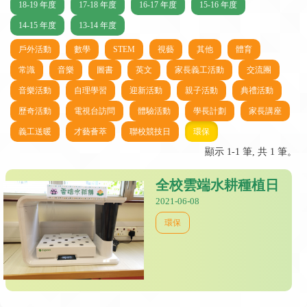
18-19 年度
17-18 年度
16-17 年度
15-16 年度
14-15 年度
13-14 年度
戶外活動
數學
STEM
視藝
其他
體育
常識
音樂
圖書
英文
家長義工活動
交流團
音樂活動
自理學習
迎新活動
親子活動
典禮活動
歷奇活動
電視台訪問
體驗活動
學長計劃
家長講座
義工送暖
才藝薈萃
聯校競技日
環保
顯示 1-1 筆, 共 1 筆。
全校雲端水耕種植日
2021-06-08
環保