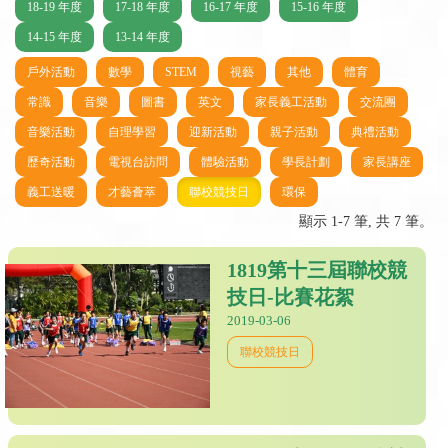
18-19 年度
17-18 年度
16-17 年度
15-16 年度
14-15 年度
13-14 年度
戶外活動
數學
STEM
視藝
其他
體育
常識
音樂
圖書
英文
家長義工活動
交流團
音樂活動
自理學習
迎新活動
親子活動
典禮活動
歷奇活動
電視台訪問
體驗活動
學長計劃
家長講座
義工送暖
才藝薈萃
聯校競技日
環保
顯示 1-7 筆, 共 7 筆。
1819第十三屆聯校競
技日-比賽花絮
2019-03-06
聯校競技日