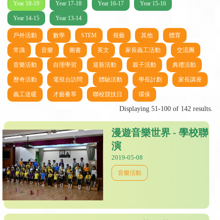
Year 18-19
Year 17-18
Year 16-17
Year 15-16
Year 14-15
Year 13-14
戶外活動
數學
STEM
視藝
其他
體育
常識
音樂
圖書
英文
家長義工活動
交流團
音樂活動
自理學習
迎新活動
親子活動
典禮活動
歷奇活動
電視台訪問
體驗活動
學長計劃
家長講座
義工送暖
才藝薈萃
聯校競技日
環保
Displaying 51-100 of 142 results.
漫遊音樂世界 - 學校聯
演
2019-05-08
音樂活動