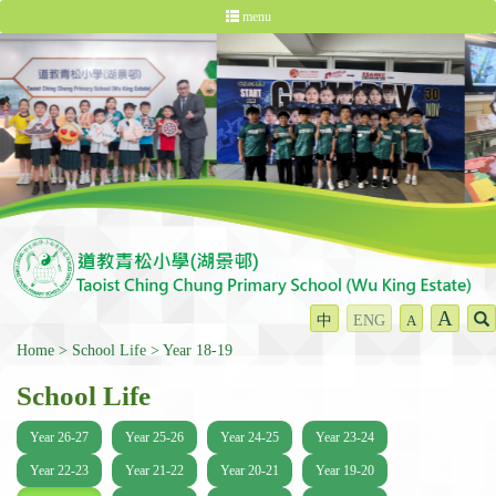
menu
A
中
ENG
A
Home
School Life
Year 18-19
School Life
Year 26-27
Year 25-26
Year 24-25
Year 23-24
Year 22-23
Year 21-22
Year 20-21
Year 19-20