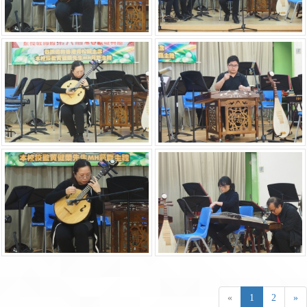
«
1
2
»