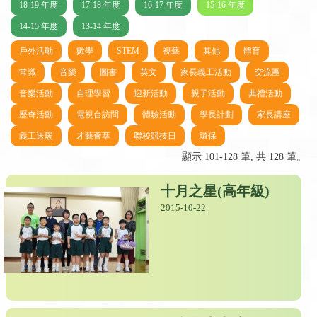
18-19 年度
17-18 年度
16-17 年度
15-16 年度
14-15 年度
13-14 年度
戶外活動
數學
STEM
視藝
其他
體育
常識
音樂
圖書
英文
家長義工活動
交流團
音樂活動
自理學習
迎新活動
親子活動
典禮活動
歷奇活動
電視台訪問
體驗活動
學長計劃
家長講座
義工送暖
才藝薈萃
聯校競技日
環保
顯示 101-128 筆, 共 128 筆。
十月之星(高年級)
2015-10-22