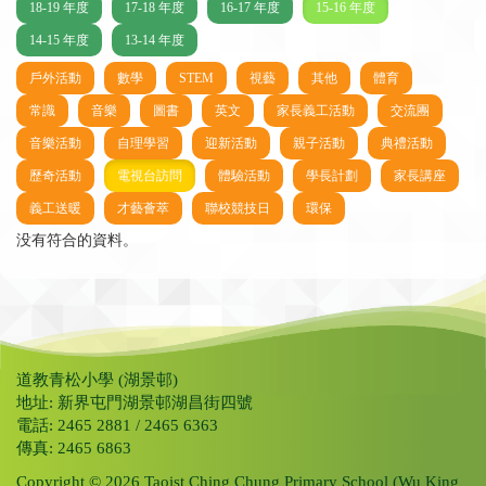
18-19 年度
17-18 年度
16-17 年度
15-16 年度
14-15 年度
13-14 年度
戶外活動
數學
STEM
視藝
其他
體育
常識
音樂
圖書
英文
家長義工活動
交流團
音樂活動
自理學習
迎新活動
親子活動
典禮活動
歷奇活動
電視台訪問
體驗活動
學長計劃
家長講座
義工送暖
才藝薈萃
聯校競技日
環保
没有符合的資料。
道教青松小學 (湖景邨)
地址: 新界屯門湖景邨湖昌街四號
電話: 2465 2881 / 2465 6363
傳真: 2465 6863
Copyright © 2026 Taoist Ching Chung Primary School (Wu King