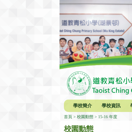
學校簡介
學校資訊
首頁
校園動態
15-16 年度
校園動態