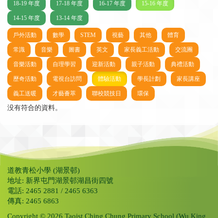
18-19 年度
17-18 年度
16-17 年度
15-16 年度
14-15 年度
13-14 年度
戶外活動
數學
STEM
視藝
其他
體育
常識
音樂
圖書
英文
家長義工活動
交流團
音樂活動
自理學習
迎新活動
親子活動
典禮活動
歷奇活動
電視台訪問
體驗活動
學長計劃
家長講座
義工送暖
才藝薈萃
聯校競技日
環保
没有符合的資料。
道教青松小學 (湖景邨)
地址: 新界屯門湖景邨湖昌街四號
電話: 2465 2881 / 2465 6363
傳真: 2465 6863
Copyright © 2026 Taoist Ching Chung Primary School (Wu King