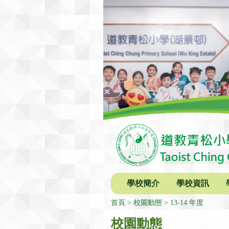
學校簡介
學校資訊
首頁
校園動態
13-14 年度
校園動態