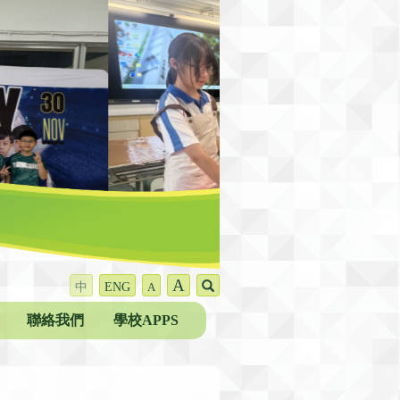
A
中
ENG
A
聯絡我們
學校APPS