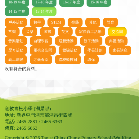
18-19 年度
17-18 年度
16-17 年度
15-16 年度
14-15 年度
13-14 年度
戶外活動
數學
STEM
視藝
其他
體育
常識
音樂
圖書
英文
家長義工活動
交流團
音樂活動
自理學習
迎新活動
親子活動
典禮活動
歷奇活動
電視台訪問
體驗活動
學長計劃
家長講座
義工送暖
才藝薈萃
聯校競技日
環保
没有符合的資料。
道教青松小學 (湖景邨)
地址: 新界屯門湖景邨湖昌街四號
電話: 2465 2881 / 2465 6363
傳真: 2465 6863
Copyright © 2026 Taoist Ching Chung Primary School (Wu King