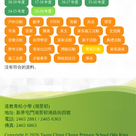
18-19 年度
17-18 年度
16-17 年度
15-16 年度
14-15 年度
13-14 年度
戶外活動
數學
STEM
視藝
其他
體育
常識
音樂
圖書
英文
家長義工活動
交流團
音樂活動
自理學習
迎新活動
親子活動
典禮活動
歷奇活動
電視台訪問
體驗活動
學長計劃
家長講座
義工送暖
才藝薈萃
聯校競技日
環保
没有符合的資料。
道教青松小學 (湖景邨)
地址: 新界屯門湖景邨湖昌街四號
電話: 2465 2881 / 2465 6363
傳真: 2465 6863
Copyright © 2026 Taoist Ching Chung Primary School (Wu King