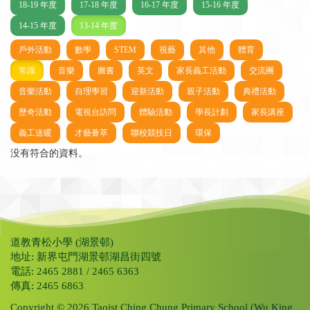
18-19 年度
17-18 年度
16-17 年度
15-16 年度
14-15 年度
13-14 年度
戶外活動
數學
STEM
視藝
其他
體育
常識
音樂
圖書
英文
家長義工活動
交流團
音樂活動
自理學習
迎新活動
親子活動
典禮活動
歷奇活動
電視台訪問
體驗活動
學長計劃
家長講座
義工送暖
才藝薈萃
聯校競技日
環保
没有符合的資料。
道教青松小學 (湖景邨)
地址: 新界屯門湖景邨湖昌街四號
電話: 2465 2881 / 2465 6363
傳真: 2465 6863
Copyright © 2026 Taoist Ching Chung Primary School (Wu King