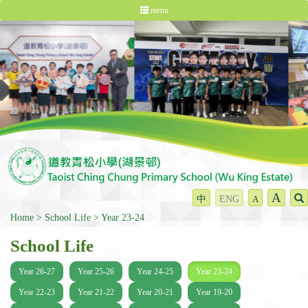
menu
A
中
ENG
A
Home
School Life
Year 23-24
School Life
Year 26-27
Year 25-26
Year 24-25
Year 23-24
Year 22-23
Year 21-22
Year 20-21
Year 19-20