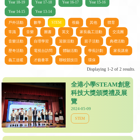
Year 18-19
Year 17-18
Year 16-17
Year 15-16
Year 14-15
Year 13-14
戶外活動
數學
STEM
視藝
其他
體育
常識
音樂
圖書
英文
家長義工活動
交流團
音樂活動
自理學習
迎新活動
親子活動
典禮活動
歷奇活動
電視台訪問
體驗活動
學長計劃
家長講座
義工送暖
才藝薈萃
聯校競技日
環保
Displaying 1-2 of 2 results.
全港小學STEAM創意
科技大獎頒獎禮及展
覽
2024-05-09
STEM